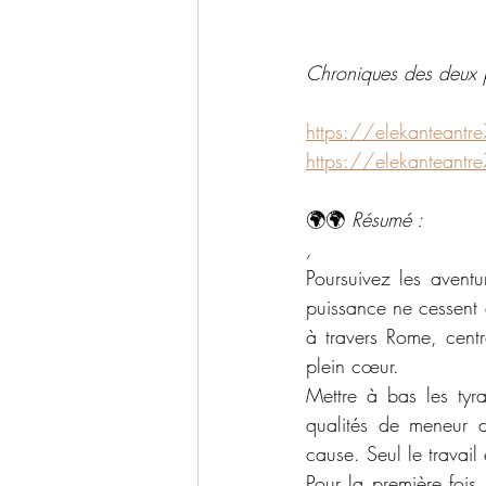
Chroniques des deux p
https://elekanteantr
https://elekanteantr
🌍🌍 
Résumé :
,
Poursuivez les aventu
puissance ne cessent 
à travers Rome, centr
plein cœur.
Mettre à bas les tyr
qualités de meneur d
cause. Seul le travail
Pour la première fois