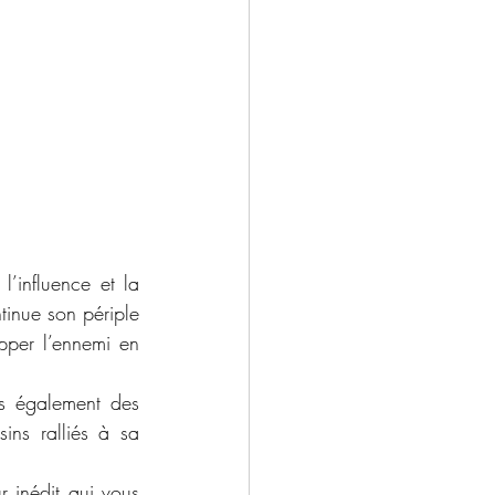
’influence et la 
inue son périple 
pper l’ennemi en 
s également des 
ns ralliés à sa 
 inédit qui vous 