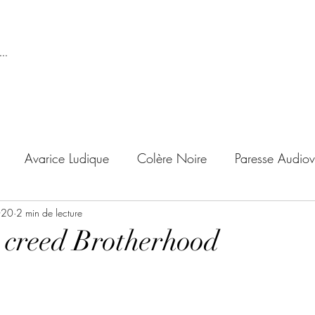
..
Avarice Ludique
Colère Noire
Paresse Audiov
020
ndise Proscrite
2 min de lecture
Envie de Douceur
Envie de Noirc
s creed Brotherhood
'adolescent
Archives Temporelles
Folie Lycéenne