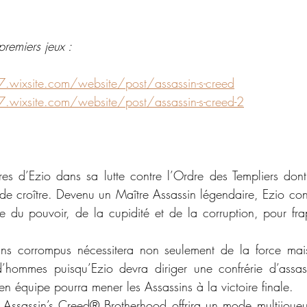
remiers jeux :
e7.wixsite.com/website/post/assassin-s-creed
e7.wixsite.com/website/post/assassin-s-creed-2
res d’Ezio dans sa lutte contre l’Ordre des Templiers dont l
de croître. Devenu un Maître Assassin légendaire, Ezio cont
e du pouvoir, de la cupidité et de la corruption, pour fra
ans corrompus nécessitera non seulement de la force mai
’hommes puisqu’Ezio devra diriger une confrérie d’assassi
 en équipe pourra mener les Assassins à la victoire finale.
, Assassin’s Creed® Brotherhood offrira un mode multijoueur