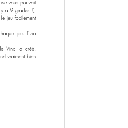
euve vous pouvait 
 y a 9 grades !), 
le jeu facilement 
chaque jeu. Ezio 
e Vinci a créé. 
end vraiment bien 