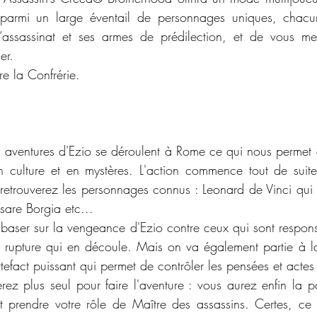
 parmi un large éventail de personnages uniques, chacu
’assassinat et ses armes de prédilection, et de vous mes
er.
re la Confrérie.
s aventures d'Ezio se déroulent à Rome ce qui nous permet 
en culture et en mystères. L'action commence tout de suite
retrouverez les personnages connus : Leonard de Vinci qui es
sare Borgia etc...
e baser sur la vengeance d'Ezio contre ceux qui sont respons
a rupture qui en découle. Mais on va également partie à la
efact puissant qui permet de contrôler les pensées et actes
rez plus seul pour faire l'aventure : vous aurez enfin la pos
t prendre votre rôle de Maître des assassins. Certes, ce