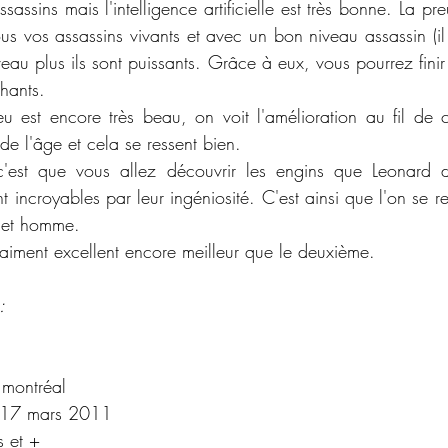
sassins mais l'intelligence artificielle est très bonne. La pr
tous vos assassins vivants et avec un bon niveau assassin (il
veau plus ils sont puissants. Grâce à eux, vous pourrez finir 
hants. 
 est encore très beau, on voit l'amélioration au fil de 
 l'âge et cela se ressent bien. 
'est que vous allez découvrir les engins que Leonard d
t incroyables par leur ingéniosité. C'est ainsi que l'on se r
cet homme. 
 vraiment excellent encore meilleur que le deuxième.
:
 montréal
 17 mars 2011
 et +