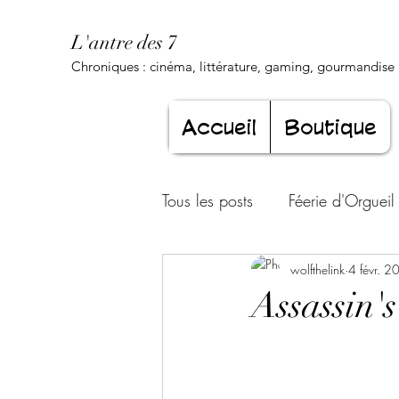
L'antre des 7
Chroniques : cinéma, littérature, gaming, gourmandise .
Accueil
Boutique
Tous les posts
Féerie d'Orgueil
Luxure Envoûtante
wolfthelink
4 févr. 2
Gourma
Assassin'
Jeunesse éternelle
Cœur d