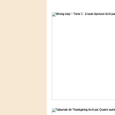
Luxure Envoûtante
Gourma
Jeunesse éternelle
Cœur d
Girl Power
Noël Enchant
Voyage Galactique
Prote