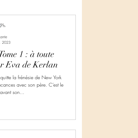
eur
kante
. 2023
Envie de Drames
ome 1 : à toute
ar Eva de Kerlan
re
itte la frénésie de New York
cances avec son père. C’est le
 avant son...
 de Cosy Mystery