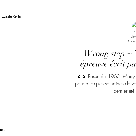
ndise Proscrite
Envie de Douceur
Envie de Noirc
Ele
8 oct
'adolescent
Archives Temporelles
Folie Lycéenne
Wrong step ~ T
épreuve écrit p
eur
Motorcycle Club
Sombre Luxure
Audio lib
📖📖 Résumé : 1963. Mady qu
pour quelques semaines de va
dernier été
cteur des Nations
Nos partenaires
noêl
Envie