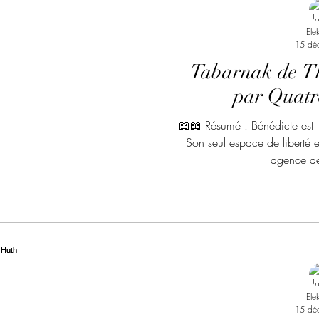
Ele
15 dé
Tabarnak de Th
par Quatre
📖📖 Résumé : Bénédicte est l’
Son seul espace de liberté 
agence de 
Ele
15 dé