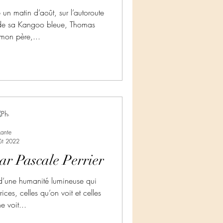
 un matin d’août, sur l’autoroute
 de sa Kangoo bleue, Thomas
on père,...
kante
ût 2022
par Pascale Perrier
d’une humanité lumineuse qui
ices, celles qu’on voit et celles
e voit...