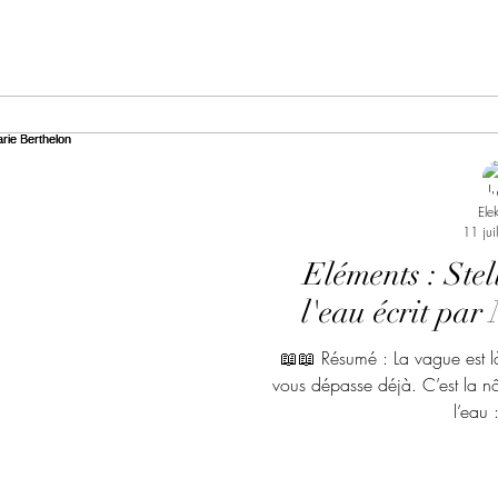
Ele
11 jui
Eléments : Stell
l'eau écrit par
📖📖 Résumé : La vague est là.
vous dépasse déjà. C’est la nô
l’eau :