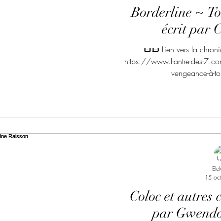
Borderline ~ To
écrit par 
📜📜 Lien vers la chron
https://www.l-antre-des-7.co
vengeance-à-tout
Ele
15 oc
Coloc et autres 
par Gwendo