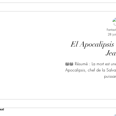
Fantas
28 ju
El Apocalipsis 
Je
📖📖 Résumé : La mort est une
Apocalipsis, chef de la Salva
puissan