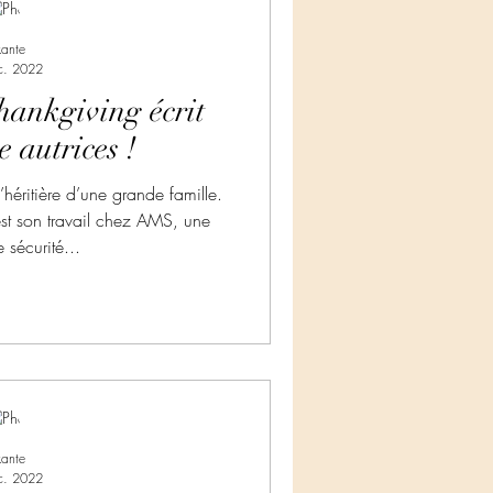
kante
c. 2022
ankgiving écrit
 autrices !
héritière d’une grande famille.
est son travail chez AMS, une
sécurité...
kante
c. 2022