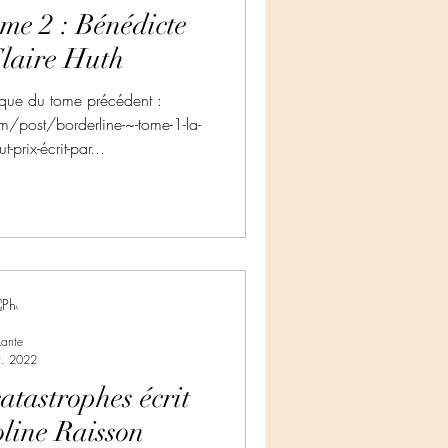
me 2 : Bénédicte
Claire Huth
ique du tome précédent :
m/post/borderline-~-tome-1-la-
-prix-écrit-par...
kante
t. 2022
catastrophes écrit
line Raisson