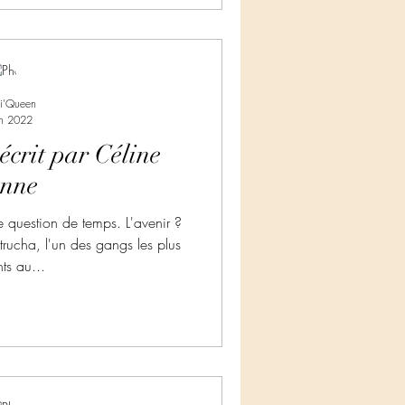
ti'Queen
in 2022
écrit par Céline
anne
 question de temps. L'avenir ?
trucha, l'un des gangs les plus
ts au...