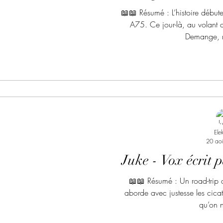
📖📖 Résumé : L’histoire débute
A75. Ce jour-là, au volant
Demange, m
Ele
20 ao
Juke - Vox écrit 
📖📖 Résumé : Un road-trip 
aborde avec justesse les cicatr
qu’on n