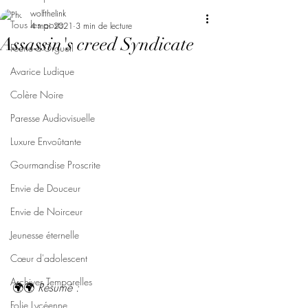
wolfthelink
Tous les posts
4 mai 2021
3 min de lecture
Assassin's creed Syndicate
Féerie d'Orgueil
Avarice Ludique
Colère Noire
Paresse Audiovisuelle
Luxure Envoûtante
Gourmandise Proscrite
Envie de Douceur
Envie de Noirceur
Jeunesse éternelle
Cœur d'adolescent
Archives Temporelles
🌍🌍 
Résumé :
Folie Lycéenne