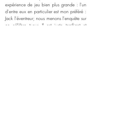
expérience de jeu bien plus grande : l'un 
d'entre eux en particulier est mon préféré : 
Jack l'éventreur; nous menons l'enquête sur 
ce célèbre tueur. Il est juste terrifiant et 
vraiment bien construit. Les petits ajouts 
que l'on apprend sur la vie que les 
développeurs ont fait sont plus que 
judicieux et apporte une profondeur au 
jeu. 
 Et encore une fois, nous découvrons des 
personnages connus de notre Histoire : 
Reine Victoria, Darwin, Charles Dickens, 
Winston Churchill etc...
Graphiquement ce jeu n'a pas évoluer 
plus qu'Unity mais on peut noter les gros 
efforts sur les bugs qui ne sont plus là (et 
heureusement car j'adore ce jeu !). Le 
gameplay évolue avec des armes 
emblématiques (Canne, le coup de poing 