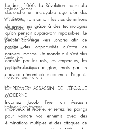
Londres, 1868. La Révolution Industrielle 
Envie de Drames
déclenche un incroyable âge d’or des 
Girl Power
inventions, transformant les vies de millions 
de personnes grâce à des technologies 
Noël Enchanteur
qu’on pensait auparavant impossibles. Le 
Motorcycle Club
peuple converge vers Londres afin de 
profiter des opportunités qu’offre ce 
Sombre Luxure
nouveau monde. Un monde qui n’est plus 
Audio libre
contrôlé par les rois, les empereurs, les 
politiciens ou la religion, mais par un 
Voyage Galactique
nouveau dénominateur commun : l’argent.
Protecteur des Nations
Nos partenaires
LE PREMIER ASSASSIN DE L’ÉPOQUE 
MODERNE
noêl
Incarnez Jacob Frye, un Assassin 
Envie de Cosy Mystery
impétueux et rebelle, et serrez les poings 
pour vaincre vos ennemis avec des 
éliminations multiples et des attaques de 