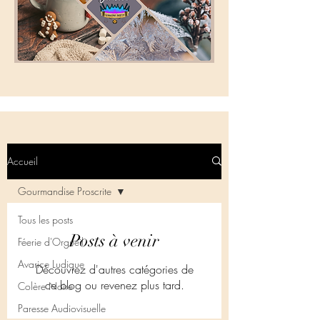
Accueil
Gourmandise Proscrite
Tous les posts
Posts à venir
Féerie d'Orgueil
Avarice Ludique
Découvrez d'autres catégories de
ce blog ou revenez plus tard.
Colère Noire
Paresse Audiovisuelle