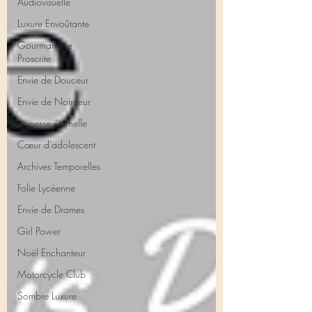
Audiovisuelle
Luxure Envoûtante
Gourmandise
Proscrite
Envie de Douceur
Envie de Noirceur
Jeunesse éternelle
Cœur d'adolescent
Archives Temporelles
Folie Lycéenne
Envie de Drames
Girl Power
Noël Enchanteur
Motorcycle Club
Sombre Luxure