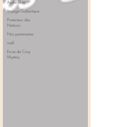
Audio libre
Voyage Galactique
Protecteur des
Nations
Nos partenaires
noêl
Envie de Cosy
Mystery