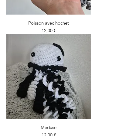
Poisson avec hochet
Prix
12,00 €
Méduse
Prix
12,00 €