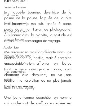
📖📖 
Résumé : 
Envie de Drames
Je m’appelle Laurène, détentrice de la 
Girl Power
palme de la poisse. Larguée de la pire 
Noël Enchanteur
des façons, je me suis lancée à corps 
perdu dans mon travail de photographe. 
Motorcycle Club
À sillonner ainsi la planète, la solitude est 
Sombre Luxure
devenue ma compagne de voyage.
Audio libre
Me retrouver en position délicate dans une 
Voyage Galactique
contrée inconnue, hostile, mais ô combien 
ensorcelante, et affronter un barbu 
Protecteur des Nations
taciturne aussi sauvage que canon, aussi 
Nos partenaires
charmant que déroutant, ne va pas 
noêl
faciliter ma résolution de ne plus jamais 
tomber amoureuse.
Envie de Cosy Mystery
Une jeune femme écorchée, un homme 
qui cache tant de souffrance derrière ses 