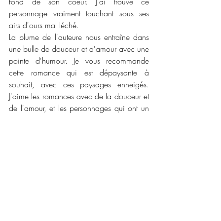
fond de son coeur. J'ai trouvé ce 
personnage vraiment touchant sous ses 
airs d'ours mal léché.
La plume de l'auteure nous entraîne dans 
une bulle de douceur et d'amour avec une 
pointe d'humour. Je vous recommande 
cette romance qui est dépaysante à 
souhait, avec ces paysages enneigés. 
J'aime les romances avec de la douceur et 
de l'amour, et les personnages qui ont un 
passé difficile et triste mais qui ont la 
chance de se reconstruire ensemble. Un 
bon moment de lecture a savouré au coin 
du feu avec une bonne boisson chaude !
📜📜 
Caractéristiques :
Maison d'édition : 
Editions Elixyria
Collection : 
Elixir of Love