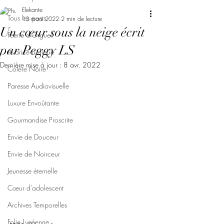
Elekante
Tous les posts
13 mars 2022
2 min de lecture
Un cœur sous la neige écrit
Féerie d'Orgueil
par Peggy LS
Avarice Ludique
Dernière mise à jour :
8 avr. 2022
Colère Noire
Paresse Audiovisuelle
Luxure Envoûtante
Gourmandise Proscrite
Envie de Douceur
Envie de Noirceur
Jeunesse éternelle
Cœur d'adolescent
Archives Temporelles
Folie Lycéenne