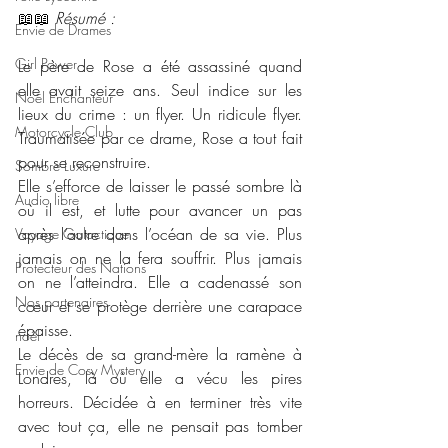
📖📖 
Résumé : 
Envie de Drames
Girl Power
Le père de Rose a été assassiné quand 
elle avait seize ans. Seul indice sur les 
Noël Enchanteur
lieux du crime : un flyer. Un ridicule flyer. 
Motorcycle Club
Traumatisée par ce drame, Rose a tout fait 
pour se reconstruire.
Sombre Luxure
Elle s’efforce de laisser le passé sombre là 
Audio libre
où il est, et lutte pour avancer un pas 
après l’autre dans l’océan de sa vie. Plus 
Voyage Galactique
jamais on ne la fera souffrir. Plus jamais 
Protecteur des Nations
on ne l’atteindra. Elle a cadenassé son 
Nos partenaires
cœur et se protège derrière une carapace 
épaisse.
noêl
Le décès de sa grand-mère la ramène à 
Envie de Cosy Mystery
Londres, là où elle a vécu les pires 
horreurs. Décidée à en terminer très vite 
avec tout ça, elle ne pensait pas tomber 