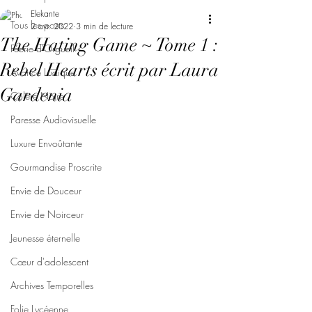
Elekante
Tous les posts
2 avr. 2022
3 min de lecture
The Hating Game ~ Tome 1 :
Féerie d'Orgueil
Rebel Hearts écrit par Laura
Avarice Ludique
Gardenia
Colère Noire
Paresse Audiovisuelle
Luxure Envoûtante
Gourmandise Proscrite
Envie de Douceur
Envie de Noirceur
Jeunesse éternelle
Cœur d'adolescent
Archives Temporelles
Folie Lycéenne