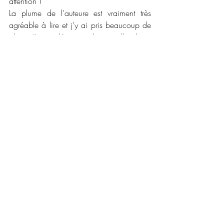
attention ! 
La plume de l'auteure est vraiment très 
agréable à lire et j'y ai pris beaucoup de 
plaisir. J'aime découvrir de nouvelle plume 
et de nouvelles histoires. Je suis également 
fan des romans avec de la psychologie 
bien travaillés et des scènes intenses. Je 
me demande ce que l'auteure nous 
réserve pour la suite surtout en lisant le 
final que l'auteure nous offre ! Vive la 
frustration en attendant le deuxième tome !
📜📜 
Caractéristiques :
Maison d'édition : 
Editions Alter Real
Collection : 
Real Love
Date de publication : 
4 février 2022
Nombre de pages : 
474
Disponible en version numérique et 