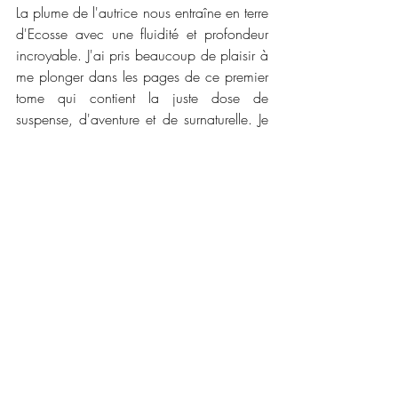
La plume de l'autrice nous entraîne en terre 
d'Ecosse avec une fluidité et profondeur 
incroyable. J'ai pris beaucoup de plaisir à 
me plonger dans les pages de ce premier 
tome qui contient la juste dose de 
suspense, d'aventure et de surnaturelle. Je 
me suis prise au jeu de l'enquête et à la 
découverte des énigmes qui sont 
dissimulés. Les créatures surnaturelles sont 
vraiment bien travaillés et leurs règles m'ont 
vraiment donné envie de lire la suite pour 
voir comment certaines nouvelles relations 
vont évoluer dans le temps. Un premier 
tome doux et intense que j'ai savouré du 
début à la fin !
📜📜 
Caractéristiques :
Maison d'édition :
 Les éditions Bookmark