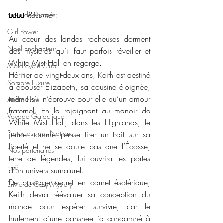
📖📖 
Résumé : 
Envie de Drames
Girl Power
Au cœur des landes rocheuses dorment 
Noël Enchanteur
des mystères qu’il faut parfois réveiller et 
White Mist Hall en regorge.
Motorcycle Club
Héritier de vingt-deux ans, Keith est destiné 
Sombre Luxure
à épouser Elizabeth, sa cousine éloignée, 
même s’il n’éprouve pour elle qu’un amour 
Audio libre
fraternel. En la rejoignant au manoir de 
Voyage Galactique
White Mist Hall, dans les Highlands, le 
Protecteur des Nations
jeune homme pense tirer un trait sur sa 
liberté et ne se doute pas que l’Écosse, 
Nos partenaires
terre de légendes, lui ouvrira les portes 
noêl
d’un univers surnaturel.
De passage secret en carnet ésotérique, 
Envie de Cosy Mystery
Keith devra réévaluer sa conception du 
monde pour espérer survivre, car le 
hurlement d’une banshee l’a condamné à 