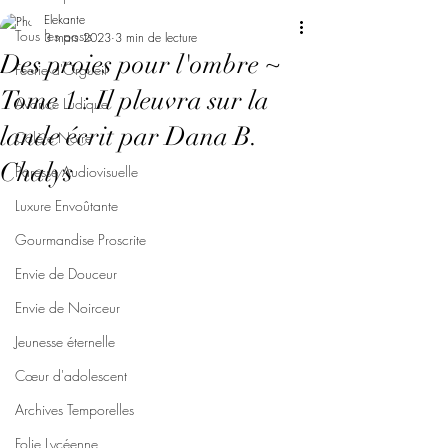
Elekante
Tous les posts
3 mars 2023
3 min de lecture
Des proies pour l'ombre ~
Féerie d'Orgueil
Tome 1 : Il pleuvra sur la
Avarice Ludique
lande écrit par Dana B.
Colère Noire
Chalys
Paresse Audiovisuelle
Luxure Envoûtante
Gourmandise Proscrite
Envie de Douceur
Envie de Noirceur
Jeunesse éternelle
Cœur d'adolescent
Archives Temporelles
Folie Lycéenne