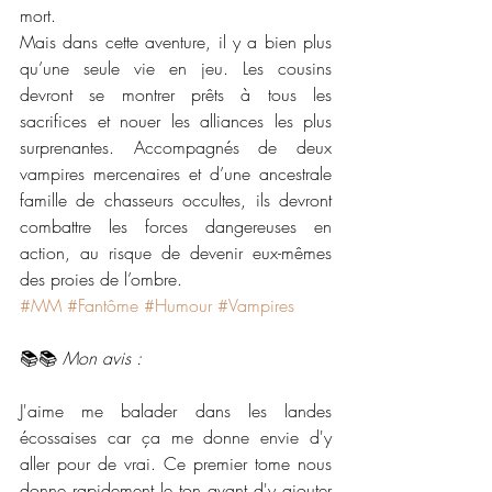
mort.
Mais dans cette aventure, il y a bien plus 
qu’une seule vie en jeu. Les cousins 
devront se montrer prêts à tous les 
sacrifices et nouer les alliances les plus 
surprenantes. Accompagnés de deux 
vampires mercenaires et d’une ancestrale 
famille de chasseurs occultes, ils devront 
combattre les forces dangereuses en 
action, au risque de devenir eux-mêmes 
des proies de l’ombre.
#MM
#Fantôme
#Humour
#Vampires
📚📚 
Mon avis :
J'aime me balader dans les landes 
écossaises car ça me donne envie d'y 
aller pour de vrai. Ce premier tome nous 
donne rapidement le ton avant d'y ajouter 