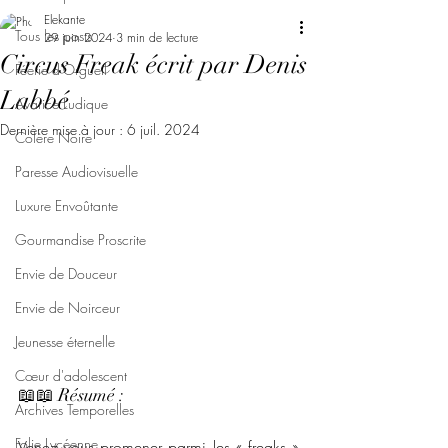
Elekante
Tous les posts
29 juin 2024
3 min de lecture
Circus Freak écrit par Denis
Féerie d'Orgueil
Labbé
Avarice Ludique
Dernière mise à jour :
6 juil. 2024
Colère Noire
Paresse Audiovisuelle
Luxure Envoûtante
Gourmandise Proscrite
Envie de Douceur
Envie de Noirceur
Jeunesse éternelle
Cœur d'adolescent
📖📖 Résumé : 
Archives Temporelles
Folie Lycéenne
Venez vous promener parmi les « freaks », 