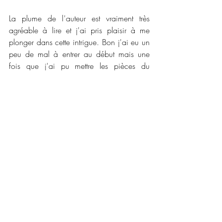
La plume de l'auteur est vraiment très 
agréable à lire et j'ai pris plaisir à me 
plonger dans cette intrigue. Bon j'ai eu un 
peu de mal à entrer au début mais une 
fois que j'ai pu mettre les pièces du 
puzzle en place, je me suis laissée 
transporter dans cette enquête. Les meurtres 
sont sanglants avec un détail glaçant qui 
m'a fait froid dans le dos mais c'est surtout 
la découverte de ce qui est fait avec ce 
détail qui est flippant. Un roman que je 
conseille pour les amoureux du suspense 
et du sanguinaire. 
📜📜 Caractéristiques :
Maison d'édition : 
Editions Alter Real