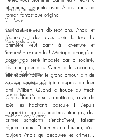
et menez l’enquête avec Anaïs dans ce 
Envie de Drames
roman fantastique original !
Girl Power
Du haut de leurs dix-sept ans, Anaïs et 
Noël Enchanteur
Léanne ont des rêves plein la tête. La 
Motorcycle Club
première veut partir à l’aventure et 
Sombre Luxure
parcourir le monde ! Mariage arrangé et 
corset trop serré imposés par la société, 
Audio libre
très peu pour elle. Quant à la seconde, 
Voyage Galactique
elle espère trouver le grand amour loin de 
sa bourgeoisie d’origine auprès de leur 
Protecteur des Nations
ami Wilbert. Quand la troupe du Freak 
Nos partenaires
Circus débarque sur sa petite île, la vie de 
tous les habitants bascule ! Depuis 
noêl
l’apparition de ces créatures étranges, des 
Envie de Cosy Mystery
crimes sanglants s’enchaînent, faisant 
régner la peur. Et comme par hasard, c’est 
toujours Anaïs qui découvre les crimes… 