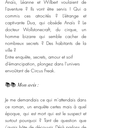
Anaïs, Léanne et Wilbert voulaient de 
l’aventure ? Ils vont être servis ! Qui a 
commis ces atrocités ? L’étrange et 
captivante Dua, qui obsède Anaïs ? Le 
docteur Wollstonecraft, du cirque, un 
homme bizarre qui semble cacher de 
nombreux secrets ? Des habitants de la 
ville ? 
Entre enquête, secrets, amour et soif 
d’émancipation, plongez dans l’univers 
envoûtant de Circus Freak.
📚📚 Mon avis : 
Je me demandais ce qui m'attendais dans 
ce roman, un enquête certes mais à quel 
époque, qui est mort qui est le suspect et 
surtout pourquoi ? Tant de question que 
j'avais hâte de découvrir. Déjà parlons de 