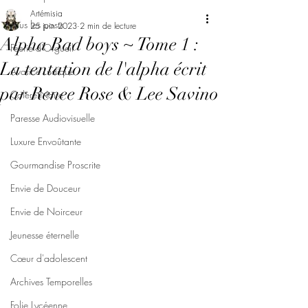
Artémisia
Tous les posts
25 juin 2023
2 min de lecture
Alpha Bad boys ~ Tome 1 :
Féerie d'Orgueil
La tentation de l'alpha écrit
Avarice Ludique
par Renee Rose & Lee Savino
Colère Noire
Paresse Audiovisuelle
Luxure Envoûtante
Gourmandise Proscrite
Envie de Douceur
Envie de Noirceur
Jeunesse éternelle
Cœur d'adolescent
Archives Temporelles
Folie Lycéenne