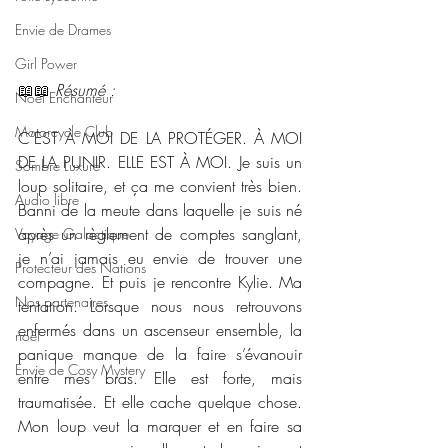
Envie de Drames
Girl Power
📖📖 
Résumé : 
Noël Enchanteur
Motorcycle Club
C’EST À MOI DE LA PROTÉGER. À MOI 
DE LA PUNIR. ELLE EST À MOI. Je suis un 
Sombre Luxure
loup solitaire, et ça me convient très bien. 
Audio libre
Banni de la meute dans laquelle je suis né 
après un règlement de comptes sanglant, 
Voyage Galactique
je n’ai jamais eu envie de trouver une 
Protecteur des Nations
compagne. Et puis je rencontre Kylie. Ma 
Nos partenaires
tentation. Lorsque nous nous retrouvons 
enfermés dans un ascenseur ensemble, la 
noêl
panique manque de la faire s’évanouir 
Envie de Cosy Mystery
entre mes bras. Elle est forte, mais 
traumatisée. Et elle cache quelque chose. 
Mon loup veut la marquer et en faire sa 