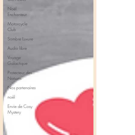
Noël
Enchanteur
Motorcycle
Club
Sombre Luxure
Audio libre
Voyage
Galactique
Protecteur des
Nations
Nos partenaires
noêl
Envie de Cosy
Mystery