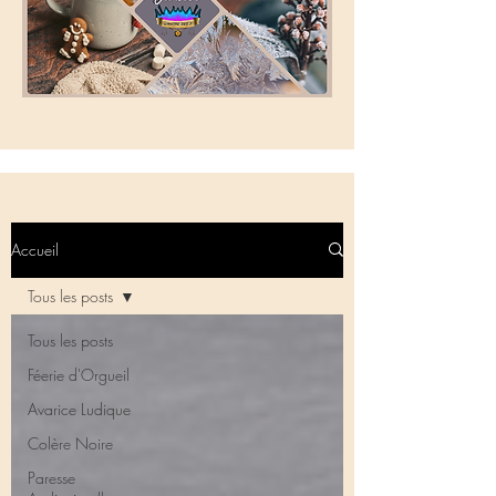
Accueil
Tous les posts
Tous les posts
Féerie d'Orgueil
Avarice Ludique
Colère Noire
Paresse