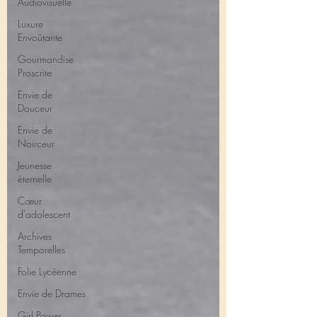
Audiovisuelle
Luxure
Envoûtante
Gourmandise
Proscrite
Envie de
Douceur
Envie de
Noirceur
Jeunesse
éternelle
Cœur
d'adolescent
Archives
Temporelles
Folie Lycéenne
Envie de Drames
Girl Power