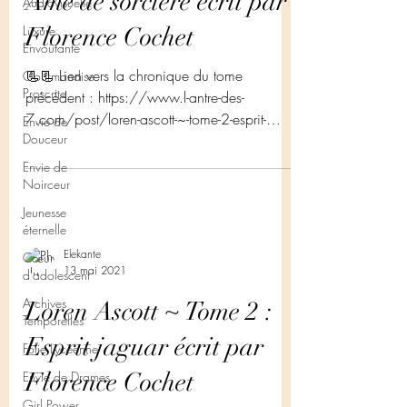
Ame de sorcière écrit par
Audiovisuelle
Luxure
Florence Cochet
Envoûtante
📃📃 Lien vers la chronique du tome
Gourmandise
Proscrite
précédent : https://www.l-antre-des-
7.com/post/loren-ascott-~-tome-2-esprit-
Envie de
Douceur
jaguar-%C3%A9crit-par-flo...
Envie de
Noirceur
Jeunesse
éternelle
Elekante
Cœur
13 mai 2021
d'adolescent
Archives
Loren Ascott ~ Tome 2 :
Temporelles
Esprit jaguar écrit par
Folie Lycéenne
Florence Cochet
Envie de Drames
Girl Power