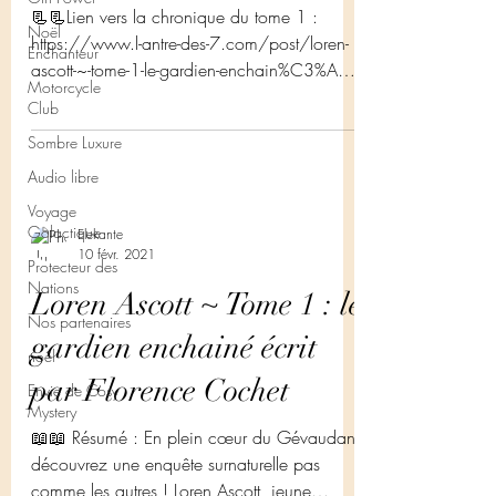
📃📃Lien vers la chronique du tome 1 :
Noël
https://www.l-antre-des-7.com/post/loren-
Enchanteur
ascott-~-tome-1-le-gardien-enchain%C3%A9-
Motorcycle
%C3%A9crit-par-f...
Club
Sombre Luxure
Audio libre
Voyage
Galactique
Elekante
10 févr. 2021
Protecteur des
Nations
Loren Ascott ~ Tome 1 : le
Nos partenaires
gardien enchainé écrit
noêl
par Florence Cochet
Envie de Cosy
Mystery
📖📖 Résumé : En plein cœur du Gévaudan,
découvrez une enquête surnaturelle pas
comme les autres ! Loren Ascott, jeune