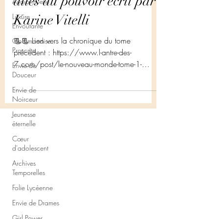
ailes du pouvoir écrit par
Audiovisuelle
Luxure
Karine Vitelli
Envoûtante
📃📃 Lien vers la chronique du tome
Gourmandise
Proscrite
précédent : https://www.l-antre-des-
7.com/post/le-nouveau-monde-tome-1-
Envie de
Douceur
iridium-%C3%A9crit-par-karine-...
Envie de
Noirceur
Jeunesse
éternelle
Cœur
d'adolescent
Archives
Temporelles
Folie Lycéenne
Envie de Drames
Girl Power