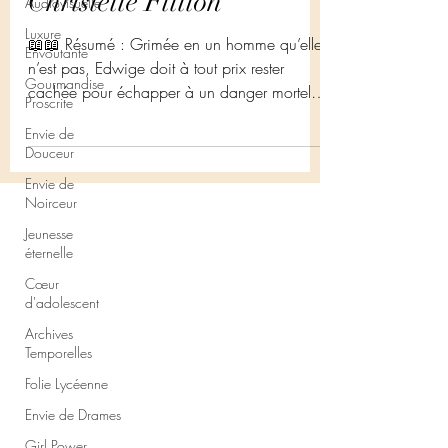
Christelle Fillion
Audiovisuelle
Luxure
📖📖 Résumé : Grimée en un homme qu’elle
Envoûtante
n’est pas, Edwige doit à tout prix rester
Gourmandise
cachée pour échapper à un danger mortel.
Proscrite
Suite à une...
Envie de
Douceur
Envie de
Noirceur
Jeunesse
éternelle
Cœur
d'adolescent
Archives
Temporelles
Folie Lycéenne
Envie de Drames
Girl Power