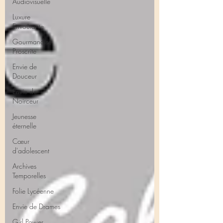
Audiovisuelle
Luxure
Envoûtante
Gourmandise
Proscrite
Envie de
Douceur
Envie de
Noirceur
Jeunesse
éternelle
Cœur
d'adolescent
Archives
Temporelles
Folie Lycéenne
Envie de Drames
Girl Power