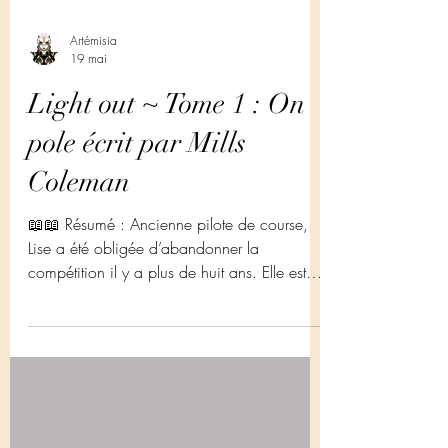
Artémisia
19 mai
Light out ~ Tome 1 : On
pole écrit par Mills
Coleman
📖📖 Résumé : Ancienne pilote de course,
Lise a été obligée d’abandonner la
compétition il y a plus de huit ans. Elle est
partie brusquement, laissant derrière elle son
petit-ami de l’époque et ses amis d’enfance.
La jeune femme pense avoir tourné la page.
Désormais, elle s’épanouie en tant
qu’ingénieure stratégie pour Dark Crown,