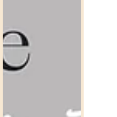
une célèbre écurie de F1. Mais tout bascule
avec l’arrivée d’une nouvelle recrue. Owen
est l’un des pilotes les plus talentueux de sa
génération… m