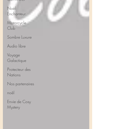
Noël
Enchanteur
Motorcycle
Club
Sombre Luxure
Audio libre
Voyage
Galactique
Protecteur des
Nations
Nos partenaires
noêl
Envie de Cosy
Mystery