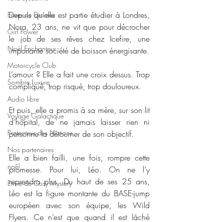
Depuis qu’elle est partie étudier à Londres, 
Envie de Drames
Nora, 23 ans, ne vit que pour décrocher 
Girl Power
le job de ses rêves chez Icefire, une 
Noël Enchanteur
importante société de boisson énergisante.
Motorcycle Club
L’amour ? Elle a fait une croix dessus. Trop 
Sombre Luxure
compliqué, trop risqué, trop douloureux.
Audio libre
Et puis, elle a promis à sa mère, sur son lit 
Voyage Galactique
d’hôpital, de ne jamais laisser rien ni 
Protecteur des Nations
personne la détourner de son objectif.
Nos partenaires
Elle a bien failli, une fois, rompre cette 
noêl
promesse. Pour lui, Léo. On ne l’y 
reprendra plus. Du haut de ses 25 ans, 
Envie de Cosy Mystery
Léo est la figure montante du BASE-jump 
européen avec son équipe, les Wild 
Flyers. Ce n’est que quand il est lâché 