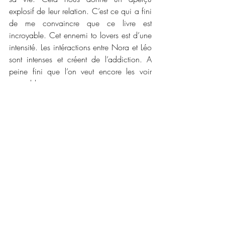
explosif de leur relation. C’est ce qui a fini 
de me convaincre que ce livre est 
incroyable. Cet ennemi to lovers est d’une 
intensité. Les intéractions entre Nora et Léo 
sont intenses et créent de l’addiction. A 
peine fini que l’on veut encore les voir 
ensemble. 
Ce mélange bien ficelé et rédigé par 
Myrtille Bastard rend ce livre incroyable. Je 
vous conseille sincèrement de le lire. Il sort 
un peu des romances sportives que l’on 
peut lire et franchement c’est rafraîchissant.
📜📜 Caractéristiques :
Maison d'édition  : Alter Real Editions