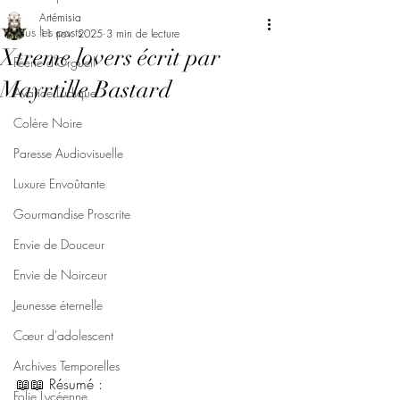
Artémisia
Tous les posts
11 nov. 2025
3 min de lecture
Xtreme lovers écrit par
Féerie d'Orgueil
Mayrtille Bastard
Avarice Ludique
Colère Noire
Paresse Audiovisuelle
Luxure Envoûtante
Gourmandise Proscrite
Envie de Douceur
Envie de Noirceur
Jeunesse éternelle
Cœur d'adolescent
Archives Temporelles
📖📖 Résumé : 
Folie Lycéenne