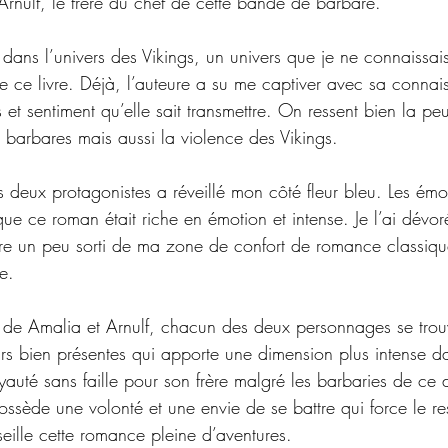
Arnulf, le frère du chef de cette bande de barbare. 
dans l’univers des Vikings, un univers que je ne connaissais
re ce livre. Déjà, l’auteure a su me captiver avec sa conna
et sentiment qu’elle sait transmettre. On ressent bien la pe
barbares mais aussi la violence des Vikings. 
es deux protagonistes a réveillé mon côté fleur bleu. Les émot
que ce roman était riche en émotion et intense. Je l’ai dévoré
être un peu sorti de ma zone de confort de romance classiqu
e.
n de Amalia et Arnulf, chacun des deux personnages se trou
rs bien présentes qui apporte une dimension plus intense da
auté sans faille pour son frère malgré les barbaries de ce d
ossède une volonté et une envie de se battre qui force le re
eille cette romance pleine d’aventures. 