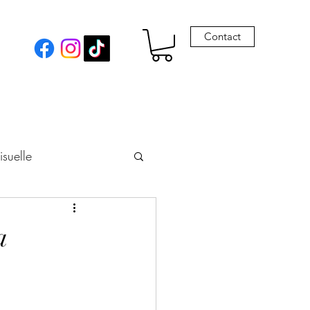
Contact
isuelle
eur
a
Envie de Drames