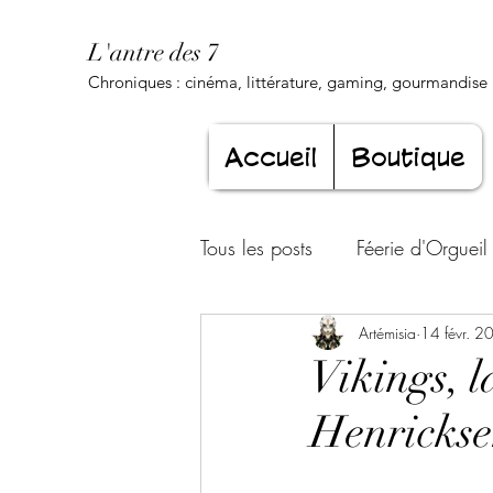
L'antre des 7
Chroniques : cinéma, littérature, gaming, gourmandise .
Accueil
Boutique
Tous les posts
Féerie d'Orgueil
Luxure Envoûtante
Artémisia
14 févr. 2
Gourma
Vikings, l
Henricks
Jeunesse éternelle
Cœur d