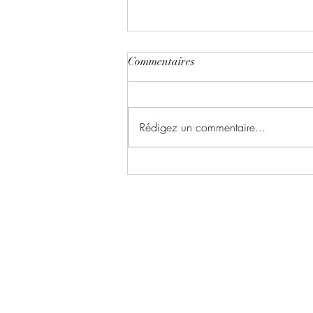
Commentaires
Rédigez un commentaire...
Little River University ~ Tome 2
: Renaissance écrit par Manais
Delevoise