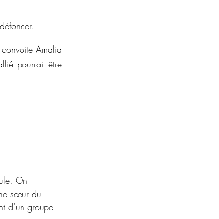
 défoncer. 
 convoite Amalia 
lié pourrait être 
ule. On 
une sœur du 
ent d’un groupe 