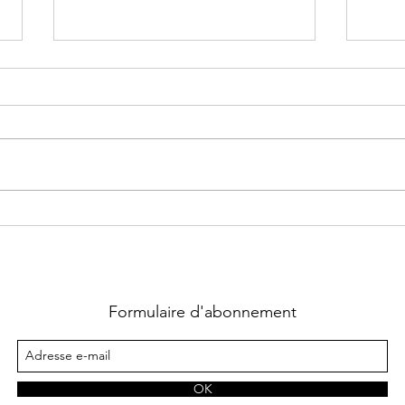
Felons Teams ~ Tome 3 : High
Briar
Heat écrit par Sierra Dean
Very 
Madd
Formulaire d'abonnement
OK