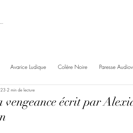
..
Avarice Ludique
Colère Noire
Paresse Audiov
023
ndise Proscrite
2 min de lecture
Envie de Douceur
Envie de Noirc
a vengeance écrit par Alexi
en
'adolescent
Archives Temporelles
Folie Lycéenne