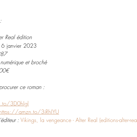
:
er Real édition 
 
6 janvier 2023
287
 numérique et broché
.00€
procurer ce roman : 
.to/3D0hIgl
https://amzn.to/3iRhIYU
éditeur : 
Vikings, la vengeance - Alter Real (editions-alter-re