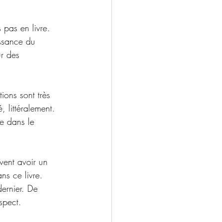
 pas en livre. 
issance du 
ur des 
ions sont très 
, littéralement. 
e dans le 
vent avoir un 
ns ce livre. 
ernier. De 
spect. 