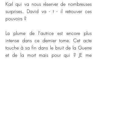
Karl qui va nous réserver de nombreuses 
surprises. David va - t - il retrouver ces 
pouvoirs ?
La plume de l'autrice est encore plus 
intense dans ce dernier tome. Cet acte 
touche à sa fin dans le bruit de la Guerre 
et de la mort mais pour qui ? JE me 
demande ce que l'autrice nous réserve 
pour la suite car nous avons droit à un 
avant goût des pouvoirs des Sensoriels et 
surtout je me demande comment l'autrice 
va nous transporter dans un nouvel arc. 
Qui sera le prochain au centre de la future 
série ? Seul le temps nous le dira ! (il y a 
une autre façon mais je vous laisse choisir 
vos armes !)
📜📜 
Caractéristiques :