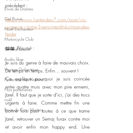
précédent :
Envie de Drames
Girl Power
https://www.l-antre-des-7.com/post/vic-
swanson-~-tome-3-sens-interdit-écrit-par-alex-
Noël Enchanteur
ferder
Motorcycle Club
📖📖 
Résumé : 
Sombre Luxure
Audio libre
Je suis du genre à faire de mauvais choix. 
Voyage Galactique
De temps en temps. Enfin… souvent !
Ça explique pourquoi je suis coincée 
Protecteur des Nations
entre quatre murs avec mon pire ennemi, 
Nos partenaires
Jarel. Il faut que je sorte d’ici, j’ai des trucs 
noêl
urgents à faire. Comme mettre fin une 
Envie de Cosy Mystery
bonne fois pour toutes à ce que trame 
Jarel, retrouver un Semaj furax contre moi 
et avoir enfin mon happy end. Une 