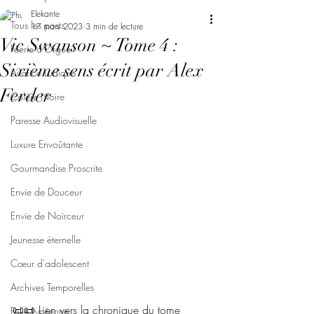
Elekante
Tous les posts
17 mars 2023
3 min de lecture
Vic Swanson ~ Tome 4 :
Féerie d'Orgueil
Sixième sens écrit par Alex
Avarice Ludique
Ferder
Colère Noire
Paresse Audiovisuelle
Luxure Envoûtante
Gourmandise Proscrite
Envie de Douceur
Envie de Noirceur
Jeunesse éternelle
Cœur d'adolescent
Archives Temporelles
📜📜 Lien vers la chronique du tome 
Folie Lycéenne