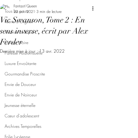
Fantasti'Queen
Tous les posts
22 oct. 2021
3 min de lecture
Vic Swanson, Tome 2 : En
Féerie d'Orgueil
sens inverse, écrit par Alex
Avarice Ludique
Ferder
Colère Noire
Dernière mise à jour :
13 avr. 2022
Paresse Audiovisuelle
Luxure Envoûtante
Gourmandise Proscrite
Envie de Douceur
Envie de Noirceur
Jeunesse éternelle
Cœur d'adolescent
Archives Temporelles
Folie Lycéenne