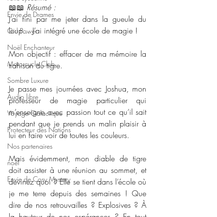
📖📖 
Résumé : 
Envie de Drames
J’ai fini par me jeter dans la gueule du 
loup... J’ai intégré une école de magie !
Girl Power
Noël Enchanteur
Mon objectif : effacer de ma mémoire la 
Motorcycle Club
trahison du tigre.
Sombre Luxure
Je passe mes journées avec Joshua, mon 
Audio libre
professeur de magie particulier qui 
m’enseigne avec passion tout ce qu’il sait 
Voyage Galactique
pendant que je prends un malin plaisir à 
Protecteur des Nations
lui en faire voir de toutes les couleurs.
Nos partenaires
Mais évidemment, mon diable de tigre 
noêl
doit assister à une réunion au sommet, et 
Envie de Cosy Mystery
devinez quoi ? Elle se tient dans l’école où 
je me terre depuis des semaines ! Que 
dire de nos retrouvailles ? Explosives ? À 
la hauteur de nos espérances ? En tout 