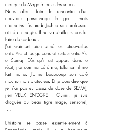
manger du Mage à toutes les sauces. 
Nous allons faire la rencontre d'un 
nouveau personnage le gentil mais 
néamoins très prude Joshua son professeur 
attitré en magie. Il ne va d'ailleurs pas lui 
faire de cadeau...
J'ai vraiment bien aimé les retrouvailles 
entre Vic et les garçons et surtout entre VIc 
et Semaj. Dès qu'il est apparu dans le 
récit, j'ai commencé à rire, tellement il me 
fait marrer. J'aime beaucoup son côté 
macho mais protecteur. Et je dois dire que 
je n'ai pas eu assez de dose de SEMAJ, 
j'en VEUX ENCORE ! Ouiiiii, je suis 
droguée au beau tigre mage, sensoriel, 
.... 
L'histoire se passe essentiellement à 
l'académie, mais il y a beaucoup 