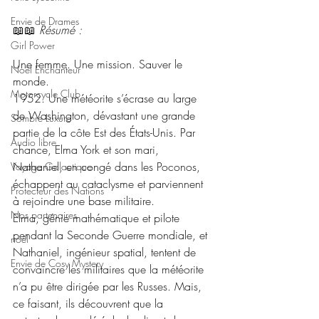
Envie de Drames
📖📖 
Résumé : 
Girl Power
Une femme. Une mission. Sauver le 
Noël Enchanteur
monde.
Motorcycle Club
1952. Une météorite s’écrase au large 
de Washington, dévastant une grande 
Sombre Luxure
partie de la côte Est des États-Unis. Par 
Audio libre
chance, Elma York et son mari, 
Nathaniel, en congé dans les Poconos, 
Voyage Galactique
échappent au cataclysme et parviennent 
Protecteur des Nations
à rejoindre une base militaire.
Nos partenaires
Elma, génie mathématique et pilote 
pendant la Seconde Guerre mondiale, et 
noêl
Nathaniel, ingénieur spatial, tentent de 
Envie de Cosy Mystery
convaincre les militaires que la météorite 
n’a pu être dirigée par les Russes. Mais, 
ce faisant, ils découvrent que la 