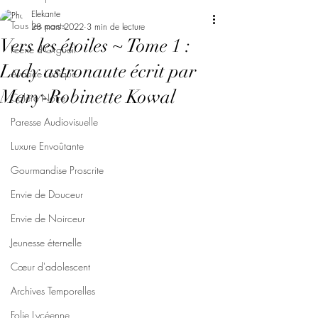
Elekante
Tous les posts
28 mars 2022
3 min de lecture
Vers les étoiles ~ Tome 1 :
Féerie d'Orgueil
Lady astronaute écrit par
Avarice Ludique
Mary-Robinette Kowal
Colère Noire
Paresse Audiovisuelle
Luxure Envoûtante
Gourmandise Proscrite
Envie de Douceur
Envie de Noirceur
Jeunesse éternelle
Cœur d'adolescent
Archives Temporelles
Folie Lycéenne