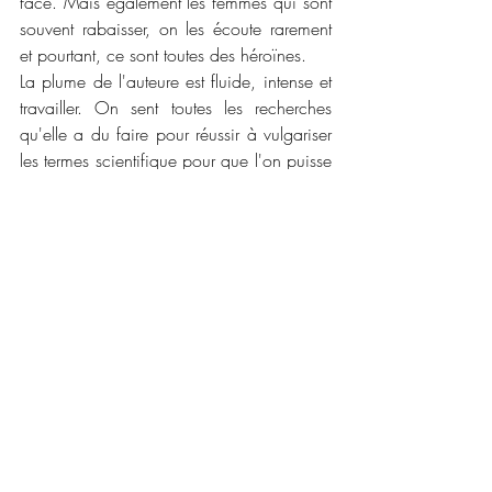
face. Mais également les femmes qui sont 
souvent rabaisser, on les écoute rarement 
et pourtant, ce sont toutes des héroïnes. 
La plume de l'auteure est fluide, intense et 
travailler. On sent toutes les recherches 
qu'elle a du faire pour réussir à vulgariser 
les termes scientifique pour que l'on puisse 
comprendre l'histoire dans son ensemble. 
Je suis arrivée au dernier chapitre et en 
particulier en me disant que je voulais la 
suite le plus rapidement possible. Et bien 
sur le prendre en version papier pour 
pouvoir le présenter à ma famille. Je ne lis 
pas beaucoup de romans de science-
fiction mais cette nouvelle duologie est 
une merveille du début à la fin !
📜📜 
Caractéristiques :