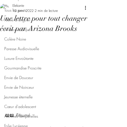
Elekante
Tous les posts
12 janv. 2022
2 min de lecture
Une lettre pour tout changer
Féerie d'Orgueil
écrit par Arizona Brooks
Avarice Ludique
Colère Noire
Paresse Audiovisuelle
Luxure Envoûtante
Gourmandise Proscrite
Envie de Douceur
Envie de Noirceur
Jeunesse éternelle
Cœur d'adolescent
📖📖 
Résumé : 
Archives Temporelles
Folie Lycéenne