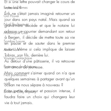
Et si une lettre pouvait changer le cours de 
votre vie ?
Envie de Drames
Érik ne s’était jamais imaginé retourner un 
Girl Power
jour dans son pays natal. Mais quand sa 
Noël Enchanteur
grand-mère décède et que le notaire lui 
adresse un courrier demandant son retour 
Motorcycle Club
à Bergen, il décide de mettre toute sa vie 
Sombre Luxure
en pause et de sauter dans le premier 
avion. Même si cela implique de laisser 
Audio libre
Tobias, son fils, derrière lui.
Voyage Galactique
Au détour d’une pâtisserie, il va retrouver 
Protecteur des Nations
son amour de jeunesse.
Mais comment s’aimer quand on n’a que 
Nos partenaires
quelques semaines à partager avant qu’un 
noêl
océan ne nous sépare à nouveau ?
Entre petite douceur et passion intense, il 
Envie de Cosy Mystery
faudra faire un choix qui changera leur 
vie à tout jamais.