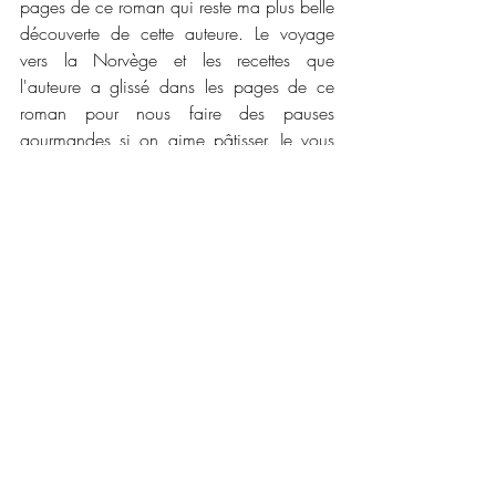
pages de ce roman qui reste ma plus belle 
découverte de cette auteure. Le voyage 
vers la Norvège et les recettes que 
l'auteure a glissé dans les pages de ce 
roman pour nous faire des pauses 
gourmandes si on aime pâtisser. Je vous 
conseille vraiment de vous laisser bercer 
par ces mots. 
📜📜 
Caractéristiques :
Maison d'édition : 
Cherry Publishing
Date de publication : 
5 décembre 2020
Nombre de pages : 
210
Disponible en version numérique et 
broché 
Prix : 
4,99 € et 15,99 €
💳💳 
Liens pour vous procurer ce roman : 