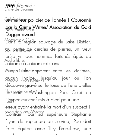
📖📖 
Résumé : 
Envie de Drames
Girl Power
Le meilleur policier de l'année ! Couronné 
par la Crime Writers' Association du Gold 
Noël Enchanteur
Dagger award
Motorcycle Club
Dans la région sauvage du Lake District, 
au centre de cercles de pierres, un tueur 
Sombre Luxure
brûle vif des hommes fortunés âgés de 
Audio libre
soixante à soixante-dix ans.
Aucun lien apparent entre les victimes, 
Voyage Galactique
aucun indice, jusqu'au jour où l'on 
Protecteur des Nations
découvre gravé sur le torse de l'une d'elles 
Nos partenaires
un nom : Washington Poe. Celui de 
l'inspecteur-chef mis à pied pour une
noêl
erreur ayant entraîné la mort d'un suspect !
Envie de Cosy Mystery
Contraint par sa supérieure Stephanie 
Flynn de reprendre du service, Poe doit 
faire équipe avec Tilly Bradshaw, une 