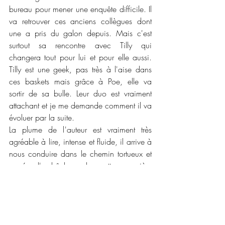
bureau pour mener une enquête difficile. Il 
va retrouver ces anciens collègues dont 
une a pris du galon depuis. Mais c'est 
surtout sa rencontre avec Tilly qui 
changera tout pour lui et pour elle aussi. 
Tilly est une geek, pas très à l'aise dans 
ces baskets mais grâce à Poe, elle va 
sortir de sa bulle. Leur duo est vraiment 
attachant et je me demande comment il va 
évoluer par la suite. 
La plume de l'auteur est vraiment très 
agréable à lire, intense et fluide, il arrive à 
nous conduire dans le chemin tortueux et 
semé d'embûches de cette première 
enquête haletante. Nous avons le droit à 
notre lot de révélation qui sont à la fois dur 
et douce pour les personnages. Je me suis 
vraiment attachée à eux en particulier le 