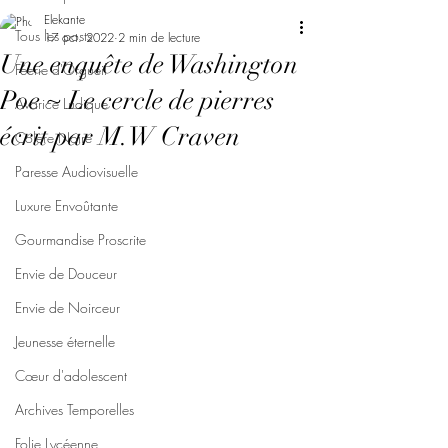
Elekante
Tous les posts
17 oct. 2022
2 min de lecture
Une enquête de Washington
Féerie d'Orgueil
Poe ~ Le cercle de pierres
Avarice Ludique
écrit par M.W Craven
Colère Noire
Paresse Audiovisuelle
Luxure Envoûtante
Gourmandise Proscrite
Envie de Douceur
Envie de Noirceur
Jeunesse éternelle
Cœur d'adolescent
Archives Temporelles
Folie Lycéenne