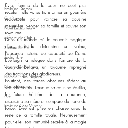
Evie, femme de la cour, ne peut plus 
Envie de Drames
reculer : elle va se transformer en guerrière 
Girl Power
redoutable pour vaincre sa cousine 
meurtrière, venger sa famille et sauver son 
Noël Enchanteur
royaume.
Motorcycle Club
Dans un monde où le pouvoir magique 
d’un individu détermine sa valeur, 
Sombre Luxure
l’absence notoire de capacité de Dame 
Audio libre
Everleigh la relègue dans l’ombre de la 
cour de Bellona, un royaume imprégné 
Voyage Galactique
des traditions des gladiateurs.
Protecteur des Nations
Pourtant, des forces obscures rôdent au 
Nos partenaires
sein du palais. Lorsque sa cousine Vasilia, 
la future héritière de la couronne, 
noêl
assassine sa mère et s’empare du trône de 
Envie de Cosy Mystery
force, Evie est prise en chasse avec le 
reste de la famille royale. Heureusement 
pour elle, son immunité secrète à la magie 