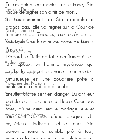
En acceptant de monter sur le trône, Sia 
Envie de Drames
risque de signer son arrêt de mort...
Le couronnement de Sia approche à 
Girl Power
grands pas. Elle va régner sur la Cour de 
Noël Enchanteur
Lumière et de Ténèbres, aux côtés du roi 
Motorcycle Club
Fae Lore. Une histoire de conte de fées ? 
Pas si sûr...
Sombre Luxure
D’abord, difficile de faire confiance à son 
Audio libre
futur époux, un homme mystérieux qui 
souffle le froid et le chaud. Leur relation 
Voyage Galactique
tumultueuse est une poudrière prête à 
Protecteur des Nations
exploser à la moindre étincelle.
Ensuite, Sia se sent en danger. Durant leur 
Nos partenaires
périple pour rejoindre la Haute Cour des 
noêl
Faes, où se déroulera le mariage, elle et 
Envie de Cosy Mystery
Lore sont victimes d’une attaque. Un 
mystérieux individu refuse que Sia 
devienne reine et semble prêt à tout, 
même à la tuer, pour la tenir éloignée du 