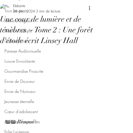
Elekante
Tous les posts
28 déc. 2024
3 min de lecture
Une cour de lumière et de
Féerie d'Orgueil
ténèbres ~ Tome 2 : Une forêt
Avarice Ludique
d'étoile écrit Linsey Hall
Colère Noire
Paresse Audiovisuelle
Luxure Envoûtante
Gourmandise Proscrite
Envie de Douceur
Envie de Noirceur
Jeunesse éternelle
Cœur d'adolescent
📖📖 Résumé : 
Archives Temporelles
Folie Lycéenne