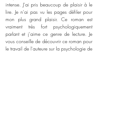
intense. J'ai pris beaucoup de plaisir à le 
lire. Je n'ai pas vu les pages défiler pour 
mon plus grand plaisir. Ce roman est 
vraiment très fort psychologiquement 
parlant et j'aime ce genre de lecture. Je 
vous conseille de découvrir ce roman pour 
le travail de l'auteure sur la psychologie de 
personnages et l'intrigue m'ont donné 
envie de lire ces autres romans. 
📜📜 
Caractéristiques :
Maison d'édition : 
SK Editions
Collection : 
Romance New Adult
Date de publication : 
11 mai 2021
Nombre de pages : 
286
Disponible en version numérique et 
broché 
Prix : 
6,99 € et 13,00 €