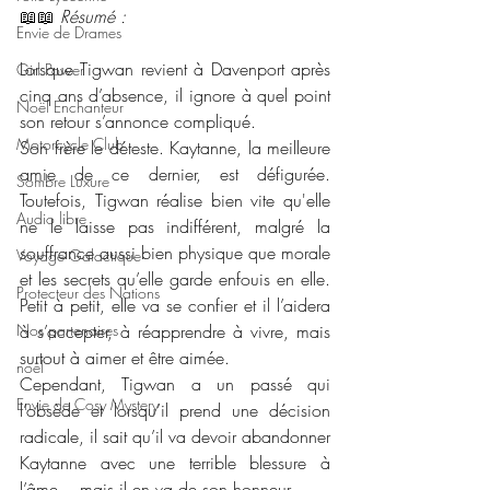
📖📖 
Résumé : 
Envie de Drames
Lorsque Tigwan revient à Davenport après 
Girl Power
cinq ans d’absence, il ignore à quel point 
Noël Enchanteur
son retour s’annonce compliqué.
Motorcycle Club
Son frère le déteste. Kaytanne, la meilleure 
amie de ce dernier, est défigurée. 
Sombre Luxure
Toutefois, Tigwan réalise bien vite qu'elle 
Audio libre
ne le laisse pas indifférent, malgré la 
souffrance aussi bien physique que morale 
Voyage Galactique
et les secrets qu’elle garde enfouis en elle. 
Protecteur des Nations
Petit à petit, elle va se confier et il l’aidera 
Nos partenaires
à s’accepter, à réapprendre à vivre, mais 
surtout à aimer et être aimée.
noêl
Cependant, Tigwan a un passé qui 
Envie de Cosy Mystery
l’obsède et lorsqu’il prend une décision 
radicale, il sait qu’il va devoir abandonner 
Kaytanne avec une terrible blessure à 
l’âme... mais il en va de son honneur.