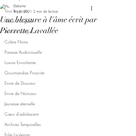
Elekante
Tous les posts
8 juil. 2021
2 min de lecture
Une blessure à l'âme écrit par
Féerie d'Orgueil
Pierrette Lavallée
Avarice Ludique
Colère Noire
Paresse Audiovisuelle
Luxure Envoûtante
Gourmandise Proscrite
Envie de Douceur
Envie de Noirceur
Jeunesse éternelle
Cœur d'adolescent
Archives Temporelles
Folie Lycéenne