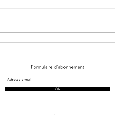
Felons Teams ~ Tome 3 : High
Briar
Heat écrit par Sierra Dean
Very 
Madd
Formulaire d'abonnement
OK