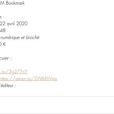
xM Bookmark
z
 22 avril 2020
48
 numérique et broché
0 €
curer :
n.to/3g277nY
https://amzn.to/2WAXWms
éditeur : 