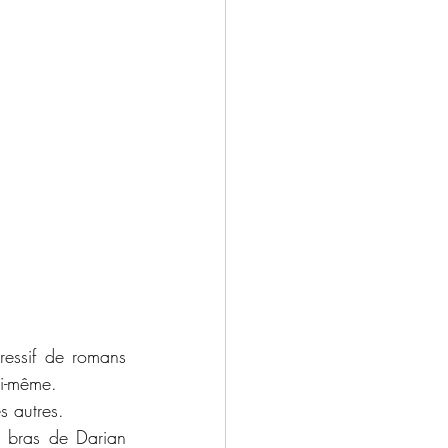
ressif de romans 
ui-même.
s autres.
s bras de Darian 