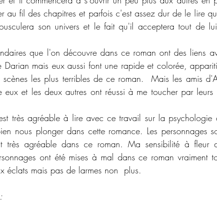
r et il commencera à s'ouvrir un peu plus aux autres en pa
r au fil des chapitres et parfois c'est assez dur de le lire qua
usculera son univers et le fait qu'il acceptera tout de lui 
ndaires que l'on découvre dans ce roman ont des liens av
 Darian mais eux aussi font une rapide et colorée, apparitio
scènes les plus terribles de ce roman.  Mais les amis d'As
re eux et les deux autres ont réussi à me toucher par leurs 
est très agréable à lire avec ce travail sur la psychologie
ien nous plonger dans cette romance. Les personnages sont
t très agréable dans ce roman. Ma sensibilité à fleur 
rsonnages ont été mises à mal dans ce roman vraiment to
ux éclats mais pas de larmes non  plus.  
: 