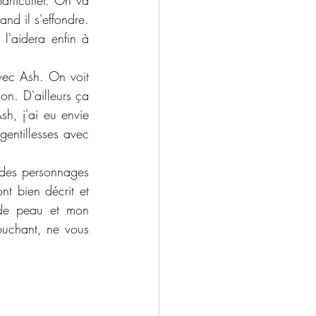
rticulier. On va 
nd il s'effondre. 
l'aidera enfin à 
ec Ash. On voit 
n. D'ailleurs ça 
h, j'ai eu envie 
gentillesses avec 
 des personnages 
 bien décrit et 
de peau et mon 
uchant, ne vous 