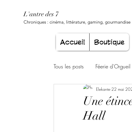
L'antre des 7
Chroniques : cinéma, littérature, gaming, gourmandise .
Accueil
Boutique
Tous les posts
Féerie d'Orgueil
Luxure Envoûtante
Elekante
22 mai 20
Gourma
Une étince
Hall
Jeunesse éternelle
Cœur d