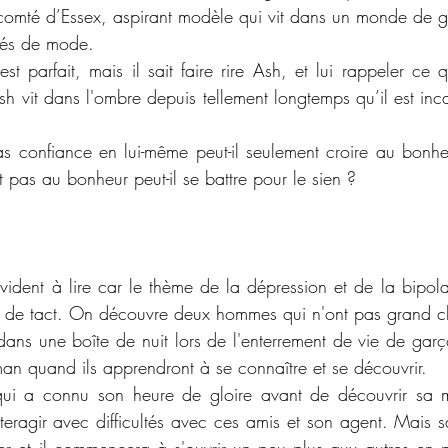
comté d’Essex, aspirant modèle qui vit dans un monde de g
lés de mode.
st parfait, mais il sait faire rire Ash, et lui rappeler ce q
h vit dans l'ombre depuis tellement longtemps qu’il est inca
 confiance en lui-même peut-il seulement croire au bonhe
 pas au bonheur peut-il se battre pour le sien ?
ident à lire car le thème de la dépression et de la bipolar
 de tact. On découvre deux hommes qui n'ont pas grand 
 dans une boîte de nuit lors de l'enterrement de vie de gar
man quand ils apprendront à se connaître et se découvrir. 
qui a connu son heure de gloire avant de découvrir sa m
nteragir avec difficultés avec ces amis et son agent. Mais s