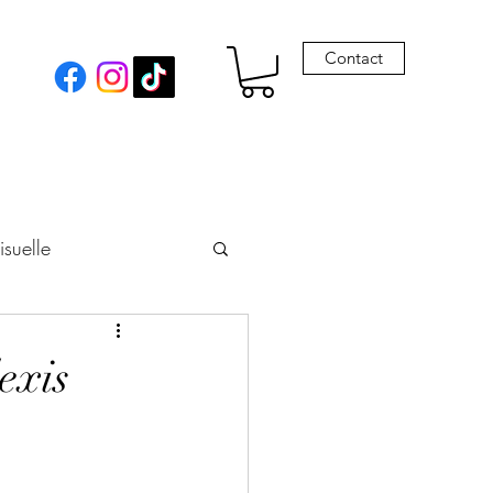
Contact
isuelle
eur
lexis
Envie de Drames