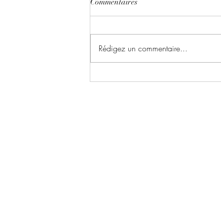
Commentaires
Rédigez un commentaire...
Little River University ~ Tome 2
: Renaissance écrit par Manais
Delevoise