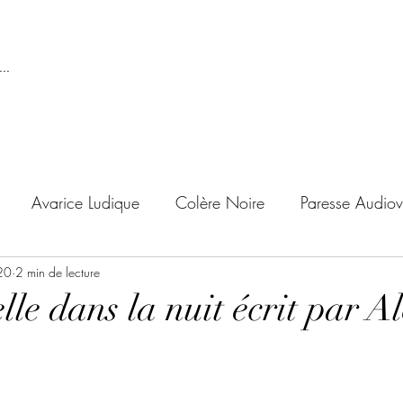
..
Avarice Ludique
Colère Noire
Paresse Audiov
20
ndise Proscrite
2 min de lecture
Envie de Douceur
Envie de Noirc
lle dans la nuit écrit par A
'adolescent
Archives Temporelles
Folie Lycéenne