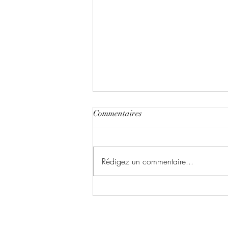
Commentaires
Rédigez un commentaire...
Light and darkness écrit par
Stéphanie Delecroix