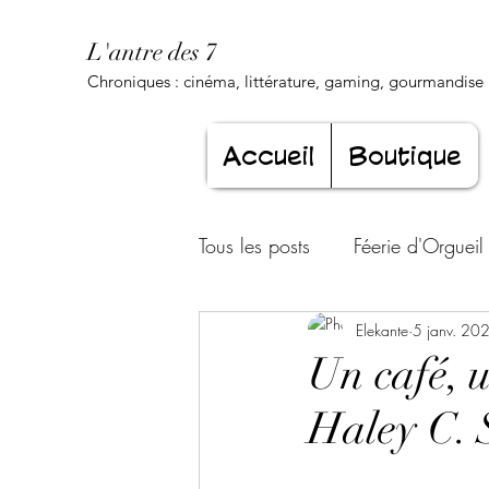
L'antre des 7
Chroniques : cinéma, littérature, gaming, gourmandise .
Accueil
Boutique
Tous les posts
Féerie d'Orgueil
Luxure Envoûtante
Elekante
5 janv. 20
Gourma
Un café, u
Haley C. 
Jeunesse éternelle
Cœur d