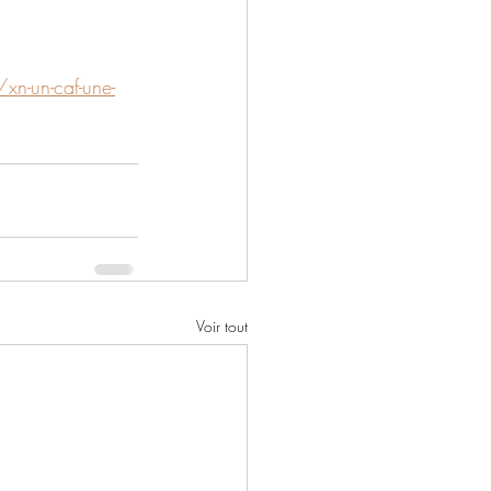
xn-un-caf-une-
Voir tout