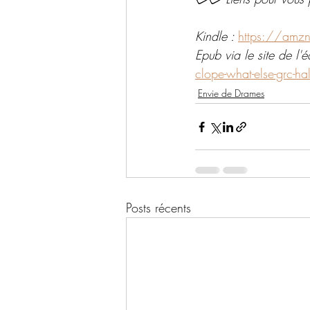
Kindle : 
https://amz
Epub via le site de l'éd
clope-what-else-grc-hal
Envie de Drames
Posts récents