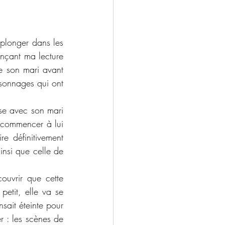
plonger dans les 
çant ma lecture 
te son mari avant 
sonnages qui ont 
se avec son mari 
 commencer à lui 
e définitivement 
nsi que celle de 
ouvrir que cette 
etit, elle va se 
sait éteinte pour 
r : les scènes de 