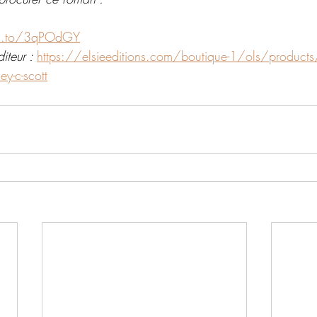
n.to/3qPOdGY
iteur : 
https://elsieeditions.com/boutique-1/ols/products/
ey-c-scott