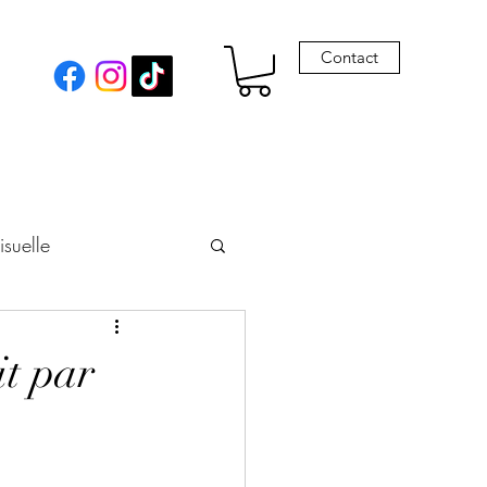
Contact
isuelle
eur
it par
Envie de Drames