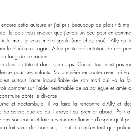
 encore cette auteure et j'ai pris beaucoup de plaisir à me 
ce. Je dois vous avouer que j'avais un peu peur en commen
tielle mais je vous micro spoile (rare chez moi) : Ally quit
par le ténébreux Logan. Allez petite présentation de ces per
ut au long de ce roman. 
en dans sa tête et dans son corps. Certes, tout n'est pas ro
ilence pour ces enfants. Sa première rencontre avec Lui va
'est surtout l'acte inqualifiable de son mari qui va la fair
oir compter sur l'aide inestimable de sa collègue et amie ai
construire après le divorce. 
turne et noctambule, il va faire la rencontre d'Ally et déc
caractère que ce qu'il croyait au premier abord. Petit à p
 dans son coeur et faire revenir une flamme d'espoir qu'il pen
i a fait vivre des horreurs, il faut dire qu'en tant que policie