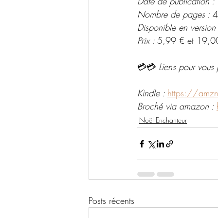
Date de publication : 
Nombre de pages : 
4
Disponible en version
Prix : 
5,99 € et 19,0
💳💳 
Liens pour vous 
Kindle : 
https://amz
Broché via amazon : 
Noël Enchanteur
Posts récents