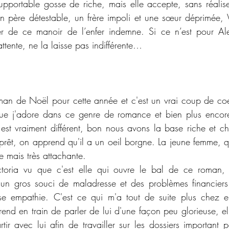
upportable gosse de riche, mais elle accepte, sans réalise
un père détestable, un frère impoli et une sœur déprimée, Vi
r de ce manoir de l’enfer indemne. Si ce n’est pour Ale
ttente, ne la laisse pas indifférente…
an de Noël pour cette année et c'est un vrai coup de coeur
que j'adore dans ce genre de romance et bien plus encore 
st vraiment différent, bon nous avons la base riche et ch
prêt, on apprend qu'il a un oeil borgne. La jeune femme, qua
e mais très attachante.
oria vu que c'est elle qui ouvre le bal de ce roman, 
 un gros souci de maladresse et des problèmes financiers
e empathie. C'est ce qui m'a tout de suite plus chez e
end en train de parler de lui d'une façon peu glorieuse, ell
ir avec lui afin de travailler sur les dossiers important pe