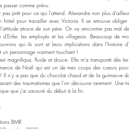
se passer comme prévu. 
t pas prêt pour ce qui l'attend. Alexandre non plus d'ailleurs
n hôtel pour travailler avec Victoria. Il se retrouve obliger
à l'attitude atroce de son père. On va rencontrer pas mal 
e d'Enfer, les employés et les villageois. Beaucoup de mo
vrons qui ils sont et leurs implications dans l'histoire d
st un personnage vraiment touchant !
est magnifique, fluide et douce. Elle m'a transporté dès les
romance de Noël qui est un de mes coups des coeurs pour 
 ! Il n'y a pas que du chocolat chaud et de la guimauve dans
n avant des traumatismes que l'on découvre rarement. Une tr
que que j'ai savouré du début à la fin.
:
itions BMR