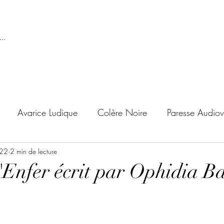
..
Avarice Ludique
Colère Noire
Paresse Audiov
022
ndise Proscrite
2 min de lecture
Envie de Douceur
Envie de Noirc
'Enfer écrit par Ophidia B
'adolescent
Archives Temporelles
Folie Lycéenne