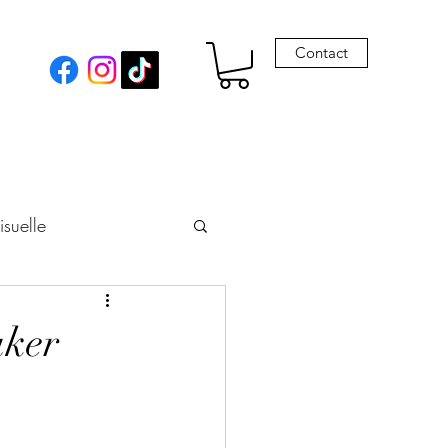
Contact
isuelle
eur
aker
Envie de Drames