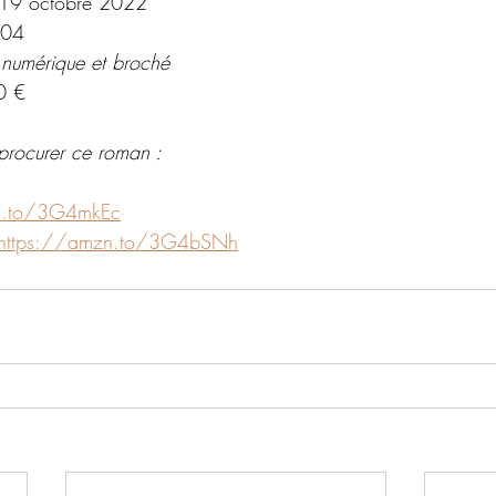
19 octobre 2022
04
 numérique et broché 
0 €
procurer ce roman : 
n.to/3G4mkEc
https://amzn.to/3G4bSNh