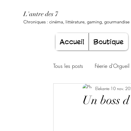
L'antre des 7
Chroniques : cinéma, littérature, gaming, gourmandise .
Accueil
Boutique
Tous les posts
Féerie d'Orgueil
Luxure Envoûtante
Elekante
10 nov. 2
Gourma
Un boss d
Jeunesse éternelle
Cœur d