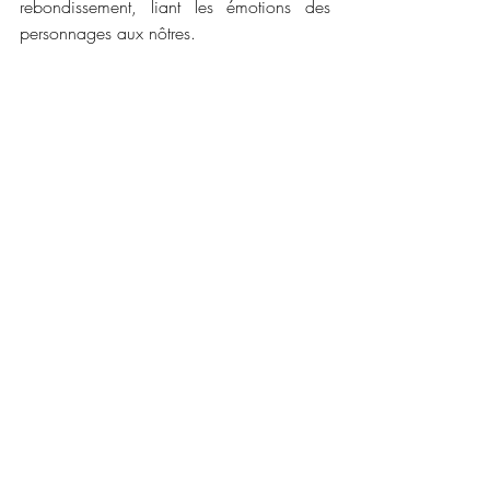
rebondissement, liant les émotions des 
personnages aux nôtres. 
En résumé, cette histoire est une romance 
dès plus agréable et que je vous 
recommande pour une lecture de pur 
plaisir. 
📜📜 
Caractéristiques :
Maison d'édition : Collection &H
Date de publication : 14 Septembre 
2022
Nombre de pages : 310
Disponible en version numérique 
Prix : 6.99€ 
💳💳 
Liens pour vous procurer ce roman : 