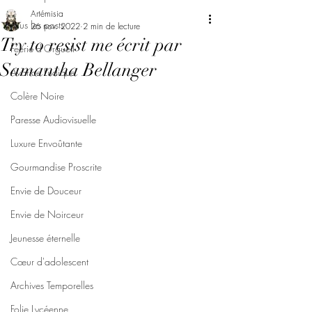
Artémisia
Tous les posts
26 nov. 2022
2 min de lecture
Try to resist me écrit par
Féerie d'Orgueil
Samantha Bellanger
Avarice Ludique
Colère Noire
Paresse Audiovisuelle
Luxure Envoûtante
Gourmandise Proscrite
Envie de Douceur
Envie de Noirceur
Jeunesse éternelle
Cœur d'adolescent
Archives Temporelles
Folie Lycéenne