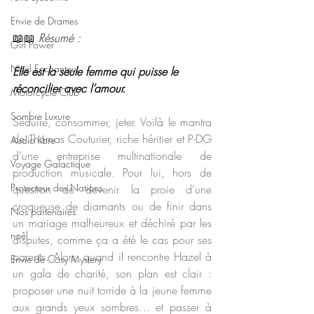
Envie de Drames
📖📖 
Résumé : 
Girl Power
Noël Enchanteur
Elle est la seule femme qui puisse le 
réconcilier avec l’amour.
Motorcycle Club
Sombre Luxure
Séduire, consommer, jeter. Voilà le mantra 
de Thomas Couturier, riche héritier et P-DG 
Audio libre
d’une entreprise multinationale de 
Voyage Galactique
production musicale. Pour lui, hors de 
Protecteur des Nations
question de devenir la proie d’une 
croqueuse de diamants ou de finir dans 
Nos partenaires
un mariage malheureux et déchiré par les 
noêl
disputes, comme ça a été le cas pour ses 
parents. Alors, quand il rencontre Hazel à 
Envie de Cosy Mystery
un gala de charité, son plan est clair : 
proposer une nuit torride à la jeune femme 
aux grands yeux sombres… et passer à 