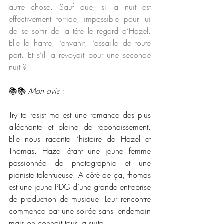
autre chose. Sauf que, si la nuit est 
effectivement torride, impossible pour lui 
de se sortir de la tête le regard d’Hazel. 
Elle le hante, l’envahit, l’assaille de toute 
part. Et s’il la revoyait pour une seconde 
nuit ?
📚📚 
Mon avis :
Try to resist me est une romance des plus 
alléchante et pleine de rebondissement. 
Elle nous raconte l’histoire de Hazel et 
Thomas. Hazel étant une jeune femme 
passionnée de photographie et une 
pianiste talentueuse. A côté de ça, thomas 
est une jeune PDG d’une grande entreprise 
de production de musique. Leur rencontre 
commence par une soirée sans lendemain 
mais on connait tous la suite. 