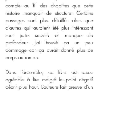
compte au fil des chapitres que cette 
histoire manquait de structure. Certains 
passages sont plus détaillés alors que 
d’autres qui auraient été plus intéressant 
sont juste survolé et manque de 
profondeur. J’ai trouvé ça un peu 
dommage car ça aurait donné plus de 
corps au roman. 
Dans l’ensemble, ce livre est assez 
agréable à lire malgré le point négatif 
décrit plus haut. L’auteure fait preuve d’un 
talent pour transmettre les émotions avec 
sa plume. Chaque émotion est parfaite 
détaillée ce qui m'a permis de bien les 
ressentir. 
Je suis curieuse de lire la suite de cette 