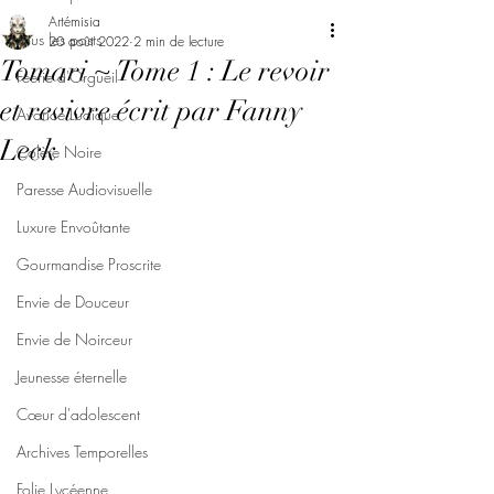
Artémisia
Tous les posts
20 août 2022
2 min de lecture
Tomari ~ Tome 1 : Le revoir
Féerie d'Orgueil
et revivre écrit par Fanny
Avarice Ludique
Leck
Colère Noire
Paresse Audiovisuelle
Luxure Envoûtante
Gourmandise Proscrite
Envie de Douceur
Envie de Noirceur
Jeunesse éternelle
Cœur d'adolescent
Archives Temporelles
Folie Lycéenne