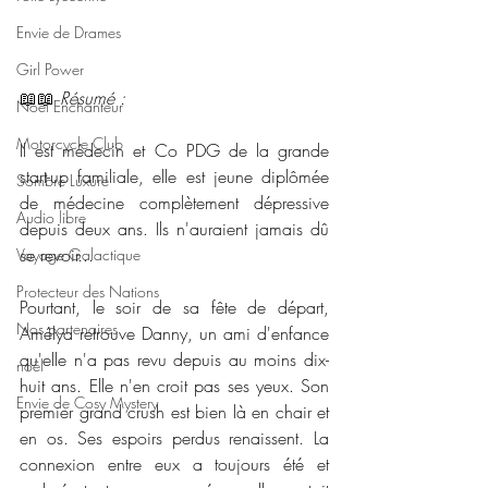
Envie de Drames
Girl Power
📖📖 
Résumé : 
Noël Enchanteur
Motorcycle Club
Il est médecin et Co PDG de la grande 
start-up familiale, elle est jeune diplômée 
Sombre Luxure
de médecine complètement dépressive 
Audio libre
depuis deux ans. Ils n'auraient jamais dû 
se revoir...
Voyage Galactique
Protecteur des Nations
Pourtant, le soir de sa fête de départ, 
Nos partenaires
Amélya retrouve Danny, un ami d'enfance 
qu'elle n'a pas revu depuis au moins dix-
noêl
huit ans. Elle n'en croit pas ses yeux. Son 
Envie de Cosy Mystery
premier grand crush est bien là en chair et 
en os. Ses espoirs perdus renaissent. La 
connexion entre eux a toujours été et 