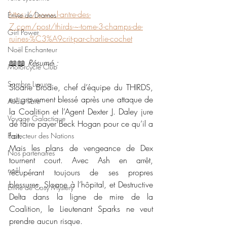
https://www.l-antre-des-
Envie de Drames
7.com/post/thirds-~-tome-3-champs-de-
Girl Power
ruines-%C3%A9crit-par-charlie-cochet
Noël Enchanteur
📖📖 
Résumé : 
Motorcycle Club
Sombre Luxure
Sloane Brodie, chef d’équipe du THIRDS, 
est gravement blessé après une attaque de 
Audio libre
la Coalition et l’Agent Dexter J. Daley jure 
Voyage Galactique
de faire payer Beck Hogan pour ce qu’il a 
fait.
Protecteur des Nations
Mais les plans de vengeance de Dex 
Nos partenaires
tournent court. Avec Ash en arrêt, 
noêl
récupérant toujours de ses propres 
blessures, Sloane à l’hôpital, et Destructive 
Envie de Cosy Mystery
Delta dans la ligne de mire de la 
Coalition, le Lieutenant Sparks ne veut 
prendre aucun risque.