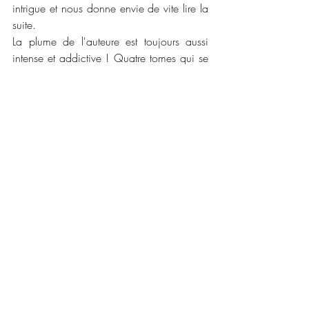
intrigue et nous donne envie de vite lire la 
suite. 
La plume de l'auteure est toujours aussi 
intense et addictive ! Quatre tomes qui se 
dévorent et savourent toujours aussi 
facilement. L'auteure ajoute des petits 
détails en plus et le couple Sloan et Dexter 
évolue bien. Un autre couple continue de 
changer et de prendre ses marques dans 
ce tome mais vivement le prochain tome 
pour voir les conséquences de ce tome. Et 
ce final qui nous laisse sur notre faim ! 
📜📜 
Caractéristiques :
Maison d'édition : 
Les éditions Bookmark
Label : 
MxM Bookmark
Traduction : 
Ingrid Lecouvez
Date de publication : 
15 juillet 2020