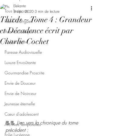
Elekante
Tous les posts
3 déc. 2020
3 min de lecture
Thirds ~ Tome 4 : Grandeur
Féerie d'Orgueil
et Décadence écrit par
Avarice Ludique
Charlie Cochet
Colère Noire
Paresse Audiovisuelle
Luxure Envoûtante
Gourmandise Proscrite
Envie de Douceur
Envie de Noirceur
Jeunesse éternelle
Cœur d'adolescent
📃📃 
Lien vers la chronique du tome 
Archives Temporelles
précédent : 
Folie Lycéenne