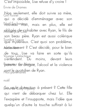
C’est impossible, Lise refuse d’y croire !
Envie de Drames
Non seulement, elle doit suivre sa mère, 
Girl Power
qui a décidé d’emménager avec son 
Noël Enchanteur
nouveau mari, mais en plus, elle est 
obligée de cohabiter avec Ryan, le fils de 
Motorcycle Club
son beau père. Ryan est aussi colérique 
Sombre Luxure
que mystérieux. C’est quoi son problème, 
sérieusement ? C’est décidé, pour le bien 
Audio libre
de tous, Lise va faire en sorte qu’ils 
Voyage Galactique
s’entendent. Du moins, devant leurs 
Protecteur des Nations
parents. La drogue, l’alcool et la violence 
sont le quotidien de Ryan.
Nos partenaires
noêl
Sa seule distraction à présent ? Cette fille 
Envie de Cosy Mystery
qui vient de débarquer chez lui. Elle 
l’exaspère et l’insupporte, mais l’idée que 
quelqu’un d’autre la touche suffirait à lui 