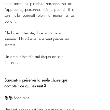
faire péter les plombs. Personne ne doit 
l’approcher, personne, même pas lui. Il le 
sent, elle pourrait bien le mener à sa 
perte...
Elle lui est interdite, il ne voit que sa 
lumière. Il la déteste, elle veut percer ses 
secrets...
Un amour interdit, qui risque de tout 
ébranler.
Sauront-ils préserver la seule chose qui 
compte : ce qui les unit ?
📚📚 Mon avis : 
The Last chance est une romance qui nous 