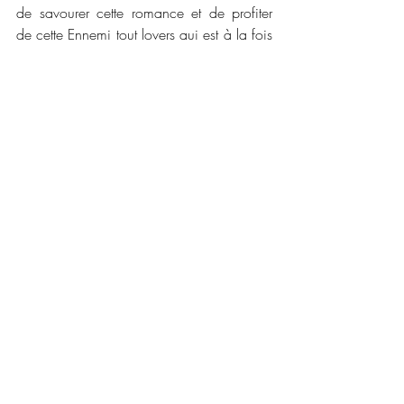
de savourer cette romance et de profiter 
de cette Ennemi tout lovers qui est à la fois 
intense et captivant.
📜📜 Caractéristiques :
Maison d'édition  : Alter Real Editions
Date de publication :  18 Octobre 2024
Nombre de pages : 534
Disponible en version numérique et broché
Prix : 5.99€ et 19.90€ 