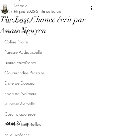
Artémisia
Tous les posts
11 nov. 2025
2 min de lecture
The Last Chance écrit par
Féerie d'Orgueil
Anais Nguyen
Avarice Ludique
Colère Noire
Paresse Audiovisuelle
Luxure Envoûtante
Gourmandise Proscrite
Envie de Douceur
Envie de Noirceur
Jeunesse éternelle
Cœur d'adolescent
📖📖 Résumé : 
Archives Temporelles
Folie Lycéenne