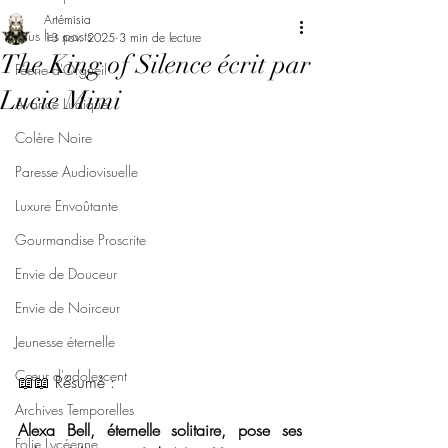
Artémisia
Tous les posts
13 nov. 2025
3 min de lecture
The King of Silence écrit par
Féerie d'Orgueil
Lucie Mimi
Avarice Ludique
Colère Noire
Paresse Audiovisuelle
Luxure Envoûtante
Gourmandise Proscrite
Envie de Douceur
Envie de Noirceur
Jeunesse éternelle
Cœur d'adolescent
📖📖 Résumé : 
Archives Temporelles
Alexa Bell, éternelle solitaire, pose ses 
Folie Lycéenne