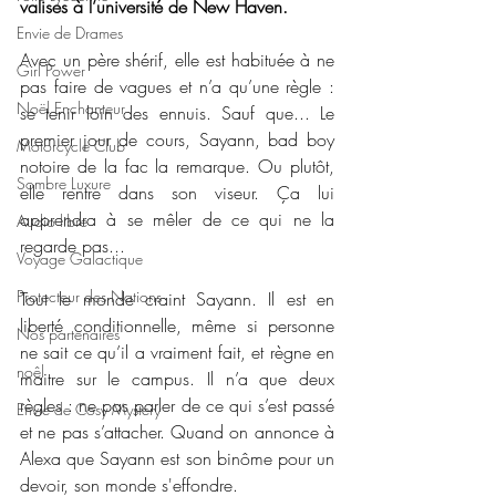
valises à l’université de New Haven.
Envie de Drames
Avec un père shérif, elle est habituée à ne 
Girl Power
pas faire de vagues et n’a qu’une règle : 
Noël Enchanteur
se tenir loin des ennuis. Sauf que... Le 
premier jour de cours, Sayann, bad boy 
Motorcycle Club
notoire de la fac la remarque. Ou plutôt, 
Sombre Luxure
elle rentre dans son viseur. Ça lui 
apprendra à se mêler de ce qui ne la 
Audio libre
regarde pas...
Voyage Galactique
Protecteur des Nations
Tout le monde craint Sayann. Il est en 
liberté conditionnelle, même si personne 
Nos partenaires
ne sait ce qu’il a vraiment fait, et règne en 
noêl
maitre sur le campus. Il n’a que deux 
règles : ne pas parler de ce qui s’est passé 
Envie de Cosy Mystery
et ne pas s’attacher. Quand on annonce à 
Alexa que Sayann est son binôme pour un 
devoir, son monde s'effondre.