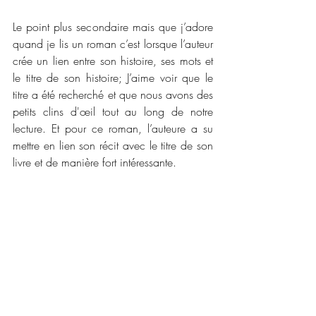
Le point plus secondaire mais que j’adore 
quand je lis un roman c’est lorsque l’auteur 
crée un lien entre son histoire, ses mots et 
le titre de son histoire; J’aime voir que le 
titre a été recherché et que nous avons des 
petits clins d'œil tout au long de notre 
lecture. Et pour ce roman, l’auteure a su 
mettre en lien son récit avec le titre de son 
livre et de manière fort intéressante. 
Je vous conseille donc de plonger au 
coeur de cette histoire. Lisez là sans 
attendre et vous comprendrez mon avis sur 
cette histoire.
📜📜 Caractéristiques :