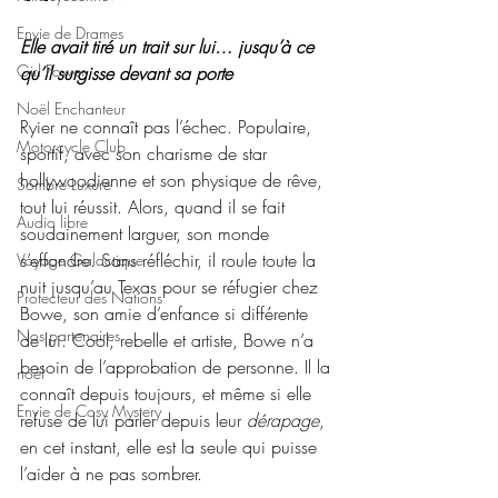
Envie de Drames
Elle avait tiré un trait sur lui… jusqu’à ce 
Girl Power
qu’il surgisse devant sa porte
Noël Enchanteur
Ryier ne connaît pas l’échec. Populaire, 
Motorcycle Club
sportif, avec son charisme de star 
hollywoodienne et son physique de rêve, 
Sombre Luxure
tout lui réussit. Alors, quand il se fait 
Audio libre
soudainement larguer, son monde 
s’effondre. Sans réfléchir, il roule toute la 
Voyage Galactique
nuit jusqu’au Texas pour se réfugier chez 
Protecteur des Nations
Bowe, son amie d’enfance si différente 
Nos partenaires
de lui. Cool, rebelle et artiste, Bowe n’a 
besoin de l’approbation de personne. Il la 
noêl
connaît depuis toujours, et même si elle 
Envie de Cosy Mystery
refuse de lui parler depuis leur 
dérapage
, 
en cet instant, elle est la seule qui puisse 
l’aider à ne pas sombrer.