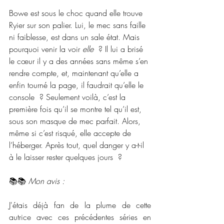
Bowe est sous le choc quand elle trouve 
Ryier sur son palier. Lui, le mec sans faille 
ni faiblesse, est dans un sale état. Mais 
pourquoi venir la voir 
elle
  ? Il lui a brisé 
le cœur il y a des années sans même s’en 
rendre compte, et, maintenant qu’elle a 
enfin tourné la page, il faudrait qu’elle le 
console  ? Seulement voilà, c’est la 
première fois qu’il se montre tel qu’il est, 
sous son masque de mec parfait. Alors, 
même si c’est risqué, elle accepte de 
l’héberger. Après tout, quel danger y a-t-il 
à le laisser rester quelques jours  ?
📚📚 
Mon avis :
J'étais déjà fan de la plume de cette 
autrice avec ces précédentes séries en 