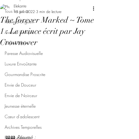
Elekante
Tous les posts
15 juil. 2022
3 min de lecture
The forever Marked ~ Tome
Féerie d'Orgueil
1 : Le prince écrit par Jay
Avarice Ludique
Crownover
Colère Noire
Paresse Audiovisuelle
Luxure Envoûtante
Gourmandise Proscrite
Envie de Douceur
Envie de Noirceur
Jeunesse éternelle
Cœur d'adolescent
Archives Temporelles
📖📖 
Résumé : 
Folie Lycéenne