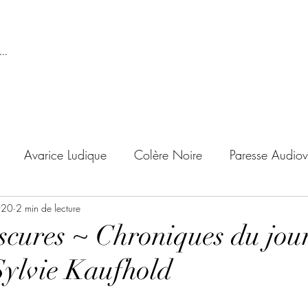
..
Avarice Ludique
Colère Noire
Paresse Audiov
020
ndise Proscrite
2 min de lecture
Envie de Douceur
Envie de Noirc
scures ~ Chroniques du jou
 Sylvie Kaufhold
'adolescent
Archives Temporelles
Folie Lycéenne