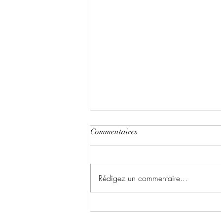
Commentaires
Rédigez un commentaire...
Le chant du dragon ~ Tome 1 :
la symphonie des cendres écrit