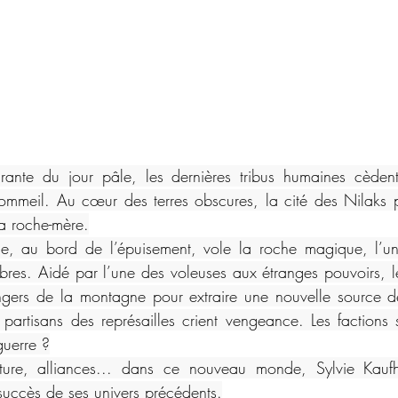
rante du jour pâle, les dernières tribus humaines cède
mmeil. Au cœur des terres obscures, la cité des Nilaks p
la roche-mère.
le, au bord de l’épuisement, vole la roche magique, l’uni
bres. Aidé par l’une des voleuses aux étranges pouvoirs, le
angers de la montagne pour extraire une nouvelle source de
 partisans des représailles crient vengeance. Les factions s
 guerre ?
ture, alliances... dans ce nouveau monde, Sylvie Kaufh
 succès de ses univers précédents.