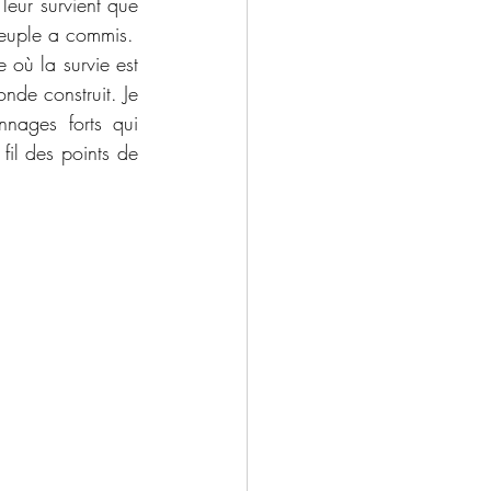
leur survient que 
grâce au courage de la voleuse de pierre qui se repentit pour les actes de son peuple a commis. 
 où la survie est 
de construit. Je 
nages forts qui 
il des points de 