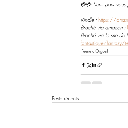
💳💳 
Liens pour vous 
Kindle : 
https://amz
Broché via amazon : 
Broché via le site de l'
fantastique/fantasy/t
Féerie d'Orgueil
Posts récents