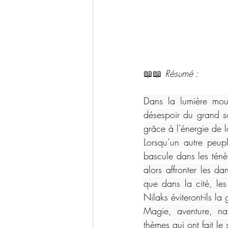
📖📖 
Résumé : 
Dans la lumière mou
désespoir du grand so
grâce à l’énergie de 
Lorsqu’un autre peup
bascule dans les ténè
alors affronter les d
que dans la cité, les
Nilaks éviteront-ils la
Magie, aventure, na
thèmes qui ont fait le