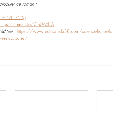
procurer ce roman : 
n.to/2EFZ2Yg
https://amzn.to/3mUAXhG
éditeur : 
https://www.editionsdu38.com/science-fiction-fan
erres-obscures/