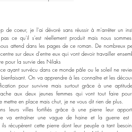
de coeur, je l'ai dévoré sans réussir à m'arrêter un instan
t pas ce qu'il s'est réellement produit mais nous somme
ous attend dans les pages de ce roman. De nombreux peu
entre sur deux d'entre eux qui vont devoir travailler ensemb
re pour la survie des Nilaks 
ce ayant survécu dans ce monde pâle ou le soleil ne revient
 bienfaisant. On va apprendre à les connaître et les découvr
ication pour survivre mais surtout grâce à une aptitude
tache aux deux jeunes femmes qui vont tout faire pour 
e mettre en place mais chut, je ne vous dit rien de plus. 
ns leurs villes fortifiés grâce à une pierre leur apport
rte va entraîner une vague de haine et la guerre est
s récupèrent cette pierre dont leur peuple a tant besoin 