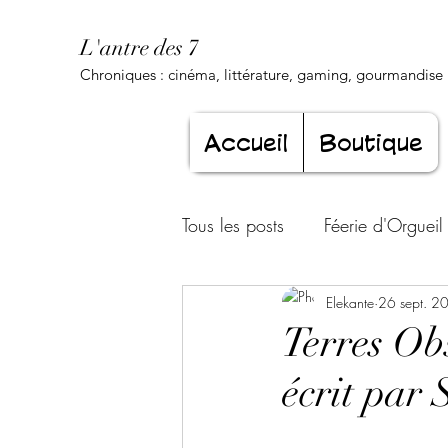
L'antre des 7
Chroniques : cinéma, littérature, gaming, gourmandise .
Accueil
Boutique
Tous les posts
Féerie d'Orgueil
Luxure Envoûtante
Elekante
26 sept. 2
Gourma
Terres Ob
écrit par
Jeunesse éternelle
Cœur d