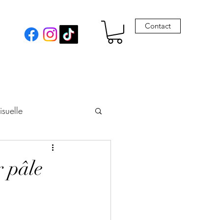
Contact
isuelle
eur
r pâle
Envie de Drames