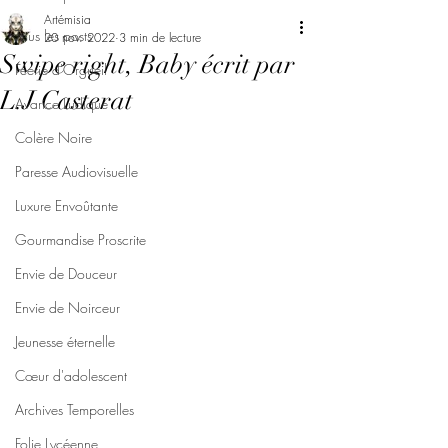
Artémisia
Tous les posts
20 nov. 2022
3 min de lecture
Swipe right, Baby écrit par
Féerie d'Orgueil
L.J Casterat
Avarice Ludique
Colère Noire
Paresse Audiovisuelle
Luxure Envoûtante
Gourmandise Proscrite
Envie de Douceur
Envie de Noirceur
Jeunesse éternelle
Cœur d'adolescent
Archives Temporelles
Folie Lycéenne