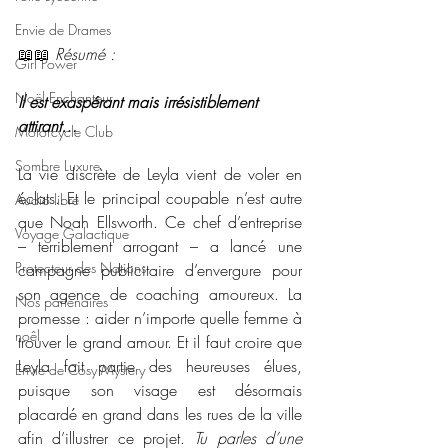
Envie de Drames
📖📖 
Résumé : 
Girl Power
Noël Enchanteur
Il est exaspérant mais irrésistiblement 
attirant…
Motorcycle Club
Sombre Luxure
La vie discrète de Leyla vient de voler en 
éclats. Et le principal coupable n’est autre 
Audio libre
que Noah Ellsworth. Ce chef d’entreprise 
Voyage Galactique
– terriblement arrogant – a lancé une 
Protecteur des Nations
campagne publicitaire d’envergure pour 
son agence de coaching amoureux. La 
Nos partenaires
promesse : aider n’importe quelle femme à 
noêl
trouver le grand amour. Et il faut croire que 
Leyla fait partie des heureuses élues, 
Envie de Cosy Mystery
puisque son visage est désormais 
placardé en grand dans les rues de la ville 
afin d’illustrer ce projet. 
Tu parles d’une 