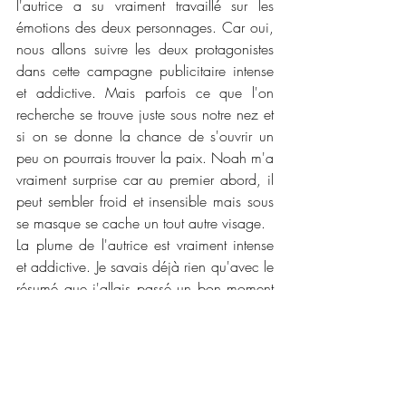
l'autrice a su vraiment travaillé sur les 
émotions des deux personnages. Car oui, 
nous allons suivre les deux protagonistes 
dans cette campagne publicitaire intense 
et addictive. Mais parfois ce que l'on 
recherche se trouve juste sous notre nez et 
si on se donne la chance de s'ouvrir un 
peu on pourrais trouver la paix. Noah m'a 
vraiment surprise car au premier abord, il 
peut sembler froid et insensible mais sous 
se masque se cache un tout autre visage. 
La plume de l'autrice est vraiment intense 
et addictive. Je savais déjà rien qu'avec le 
résumé que j'allais passé un bon moment 
de détente. Certes, cette histoire est 
douce, belle mais elle a joué avec mes 
nerfs ! Je ne compte pas le nombre de fois 
où j'ai eu envie d'entrer dans le roman 
pour secouer Leyla ou lui dire qu'elle 