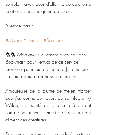
semblent avoir peur d’elle. Parce qu’elle ne 
peut être que quelqu’un de bien...
N’est-ce pas ?
#Magie
#Humour
#Sorcière
📚📚 
Mon avis :
 Je remercie les Éditions 
Bookmark pour l'envoi de ce service 
presse et pour leur confiance. Je remercie 
l'auteure pour cette nouvelle histoire. 
Amoureuse de la plume de Helen Harper 
que j'ai connu au travers de sa trilogie Ivy 
Wilde, j'ai sauté de joie en découvrant 
son nouvel univers rempli de Faes moi qui 
aiment ces créatures. 
Si comme moi vous avez adoré partager 