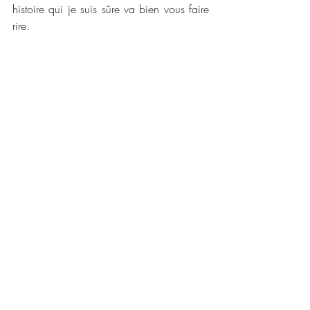
histoire qui je suis sûre va bien vous faire 
rire. 
📜📜 
Caractéristiques :
Maison d'édition : 
Editions Bookmark
Label : 
Collection Infinity 
Collection : 
Urban fantasy 
Traduction : Elisa Chabre
Date de publication : 22 septembre 2021
Nombre de pages : 302
Disponible en version numérique et 
broché :
Prix : 5,99€ et 19,00€
💳💳 
Liens pour vous procurer ce roman : 
Kindle 
:
https://www.amazon.fr/emmerdes-