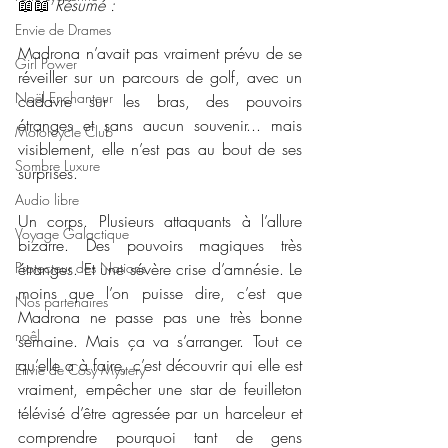
📖📖 
Résumé : 
Envie de Drames
Madrona n’avait pas vraiment prévu de se 
Girl Power
réveiller sur un parcours de golf, avec un 
Noël Enchanteur
cadavre sur les bras, des pouvoirs 
étranges et sans aucun souvenir... mais 
Motorcycle Club
visiblement, elle n’est pas au bout de ses 
Sombre Luxure
surprises.
Audio libre
Un corps. Plusieurs attaquants à l’allure 
Voyage Galactique
bizarre. Des pouvoirs magiques très 
Protecteur des Nations
étranges. Et une sévère crise d’amnésie. Le 
moins que l’on puisse dire, c’est que 
Nos partenaires
Madrona ne passe pas une très bonne 
noêl
semaine. Mais ça va s’arranger. Tout ce 
qu’elle a à faire, c’est découvrir qui elle est 
Envie de Cosy Mystery
vraiment, empêcher une star de feuilleton 
télévisé d’être agressée par un harceleur et 
comprendre pourquoi tant de gens 