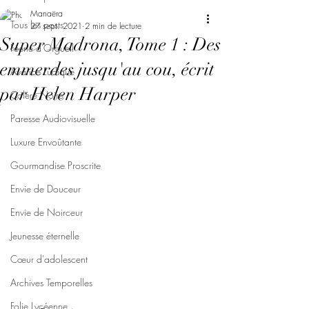
Manaëra
Tous les posts
27 sept. 2021
2 min de lecture
Super Madrona, Tome 1 : Des
Féerie d'Orgueil
emmerdes jusqu'au cou, écrit
Avarice Ludique
par Helen Harper
Colère Noire
Paresse Audiovisuelle
Luxure Envoûtante
Gourmandise Proscrite
Envie de Douceur
Envie de Noirceur
Jeunesse éternelle
Cœur d'adolescent
Archives Temporelles
Folie Lycéenne