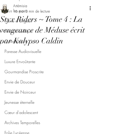
Artémisia
Tous les posts
16 mai
3 min de lecture
Styx Riders ~ Tome 4 : La
Féerie d'Orgueil
vengeance de Méduse écrit
Avarice Ludique
par Kalypso Caldin
Colère Noire
Paresse Audiovisuelle
Luxure Envoûtante
Gourmandise Proscrite
Envie de Douceur
Envie de Noirceur
Jeunesse éternelle
Cœur d'adolescent
Archives Temporelles
Folie Lycéenne