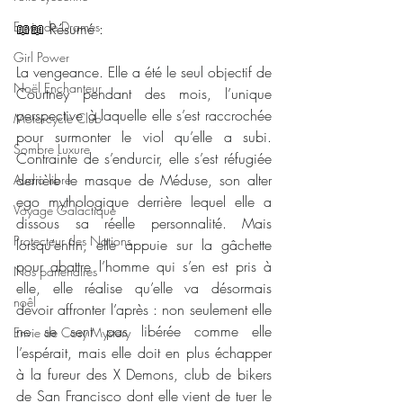
Envie de Drames
📖📖 Résumé : 
Girl Power
La vengeance. Elle a été le seul objectif de 
Noël Enchanteur
Courtney pendant des mois, l’unique 
perspective à laquelle elle s’est raccrochée 
Motorcycle Club
pour surmonter le viol qu’elle a subi. 
Sombre Luxure
Contrainte de s’endurcir, elle s’est réfugiée 
derrière le masque de Méduse, son alter 
Audio libre
ego mythologique derrière lequel elle a 
Voyage Galactique
dissous sa réelle personnalité. Mais 
Protecteur des Nations
lorsqu’enfin, elle appuie sur la gâchette 
pour abattre l’homme qui s’en est pris à 
Nos partenaires
elle, elle réalise qu’elle va désormais 
noêl
devoir affronter l’après : non seulement elle 
ne se sent pas libérée comme elle 
Envie de Cosy Mystery
l’espérait, mais elle doit en plus échapper 
à la fureur des X Demons, club de bikers 
de San Francisco dont elle vient de tuer le 