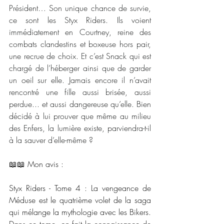
Président… Son unique chance de survie, 
ce sont les Styx Riders. Ils voient 
immédiatement en Courtney, reine des 
combats clandestins et boxeuse hors pair, 
une recrue de choix. Et c’est Snack qui est 
chargé de l’héberger ainsi que de garder 
un oeil sur elle. Jamais encore il n’avait 
rencontré une fille aussi brisée, aussi 
perdue... et aussi dangereuse qu’elle. Bien 
décidé à lui prouver que même au milieu 
des Enfers, la lumière existe, parviendra-t-il 
à la sauver d’elle-même ?
📖📖 Mon avis : 
Styx Riders - Tome 4 : La vengeance de 
Méduse est le quatrième volet de la saga 
qui mélange la mythologie avec les Bikers. 
Dans ce tome, on fait la connaissance de 