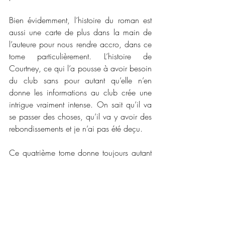
Bien évidemment, l’histoire du roman est 
aussi une carte de plus dans la main de 
l’auteure pour nous rendre accro, dans ce 
tome particulièrement. L’histoire de 
Courtney, ce qui l’a pousse à avoir besoin 
du club sans pour autant qu’elle n’en 
donne les informations au club crée une 
intrigue vraiment intense. On sait qu’il va 
se passer des choses, qu’il va y avoir des 
rebondissements et je n’ai pas été deçu. 
Ce quatrième tome donne toujours autant 
de continuer de suivre cette saga donc je 
vous conseille de la lire. Je continue de lire 
pour vous conseiller sur les tomes. Mais 
actuellement, je ne peux pas choisir un 
tome que j’aimerais plus que les autres, au 
contraire. Ils se valent tous.