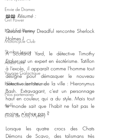
Envie de Drames
📖📖 
Résumé : 
Girl Power
Noël Enchanteur
Quand Penny Dreadful rencontre Sherlock 
Holmes !
Motorcycle Club
Sombre Luxure
À Scotland Yard, le détective Timothy 
Stoker est un expert en ésotérisme. Tatillon 
Audio libre
à l’excès, il apparaît comme l’homme tout 
Voyage Galactique
désigné pour démasquer le nouveau 
détective amateur de la ville : Hieronymus 
Protecteur des Nations
Bash. Extravagant, c’est un personnage 
Nos partenaires
haut en couleur, qui a du style. Mais tout 
noêl
le monde sait que l’habit ne fait pas le 
moine, n’est-ce pas ?
Envie de Cosy Mystery
Lorsque les quatre crocs des Chats 
Démons de Scavo, des talismans très 