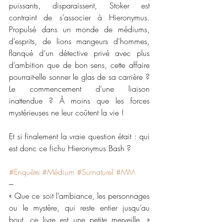
puissants, disparaissent, Stoker est 
contraint de s’associer à Hieronymus. 
Propulsé dans un monde de médiums, 
d’esprits, de lions mangeurs d’hommes, 
flanqué d’un détective privé avec plus 
d’ambition que de bon sens, cette affaire 
pourrait-elle sonner le glas de sa carrière ? 
Le commencement d’une liaison 
inattendue ? À moins que les forces 
mystérieuses ne leur coûtent la vie !
Et si finalement la vraie question était : qui 
est donc ce fichu Hieronymus Bash ?
#Enquête
#Médium
#Surnaturel
#MM
---
« Que ce soit l’ambiance, les personnages 
ou le mystère, qui reste entier jusqu’au 
bout, ce livre est une petite merveille. » 