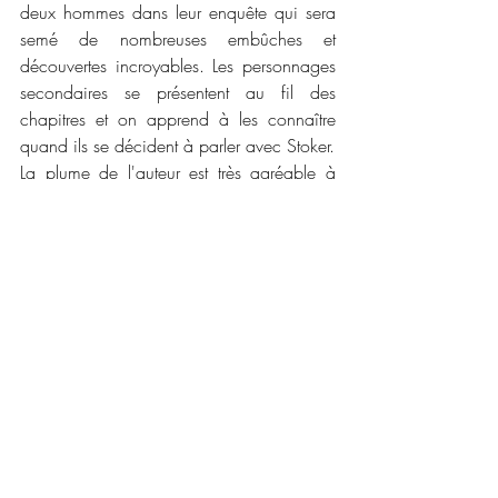
deux hommes dans leur enquête qui sera 
semé de nombreuses embûches et 
découvertes incroyables. Les personnages 
secondaires se présentent au fil des 
chapitres et on apprend à les connaître 
quand ils se décident à parler avec Stoker. 
La plume de l'auteur est très agréable à 
lire. Certes, il y a quelques longueurs par 
moment mais on s'attache vite aux 
personnages. Nous plongeons dans le 
milieu de l'ésotérisme qui est bien décrits 
avec une pointe de mysticisme. Le réel et 
l'irréel s'entremêlent, l'auteur arrive à nous 
plonger dans ce premier tome avec un 
univers riche et construit. Et vous vous 
croyez aux fantômes ? Aux fantômes ? Ou 
comme Bash vous n'y croyez pas du tout !
📜📜 
Caractéristiques :