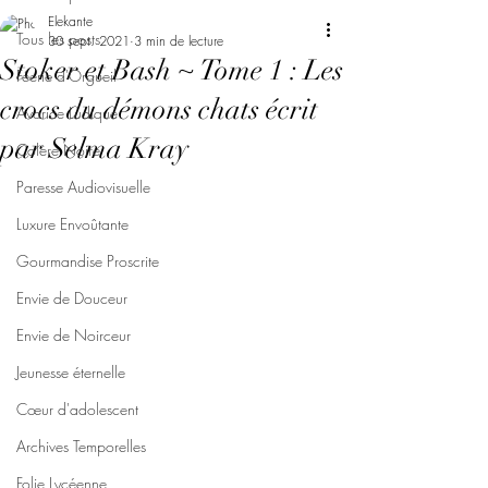
Elekante
Tous les posts
30 sept. 2021
3 min de lecture
Stoker et Bash ~ Tome 1 : Les
Féerie d'Orgueil
crocs du démons chats écrit
Avarice Ludique
par Selma Kray
Colère Noire
Paresse Audiovisuelle
Luxure Envoûtante
Gourmandise Proscrite
Envie de Douceur
Envie de Noirceur
Jeunesse éternelle
Cœur d'adolescent
Archives Temporelles
Folie Lycéenne