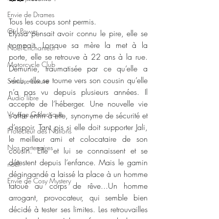
Envie de Drames
Tous les coups sont permis.
Girl Power
Elyssa pensait avoir connu le pire, elle se 
trompait. Lorsque sa mère la met à la 
Noël Enchanteur
porte, elle se retrouve à 22 ans à la rue. 
Motorcycle Club
Démunie, traumatisée par ce qu’elle a 
vécu, elle se tourne vers son cousin qu’elle 
Sombre Luxure
n’a pas vu depuis plusieurs années. Il 
Audio libre
accepte de l’héberger. Une nouvelle vie 
Voyage Galactique
s’offre enfin à elle, synonyme de sécurité et 
d’espoir. Tant pis si elle doit supporter Jali, 
Protecteur des Nations
le meilleur ami et colocataire de son 
Nos partenaires
cousin. Elle et lui se connaissent et se 
détestent depuis l’enfance. Mais le gamin 
noêl
dégingandé a laissé la place à un homme 
Envie de Cosy Mystery
tatoué au corps de rêve...Un homme 
arrogant, provocateur, qui semble bien 
décidé à tester ses limites. Les retrouvailles 