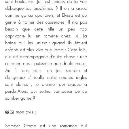
sont houleuses. Jali est furieux de la voir 
débarquer.Les problèmes ? Il en a assez 
comme ça au quotidien, et Elyssa est du 
genre à traîner des casseroles. Il n’a pas 
besoin que cette fille un peu trop 
captivante lui en ramène chez lui. La 
haine qui les unissait quand ils étaient 
enfants est plus vive que jamais.Cette fois, 
elle est accompagnée d’autre chose : une 
attirance aussi puissante que douloureuse. 
Au fil des jours, un jeu sombre et 
dangereux s'installe entre eux.Les règles 
sont claires : le premier qui craque a 
perdu.Alors, qui sortira vainqueur de ce 
somber game ?
📖📖 mon avis : 
Somber Game est une romance qui 