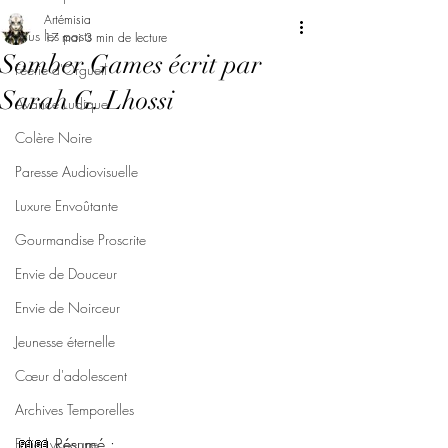
Artémisia
Tous les posts
17 mai
3 min de lecture
Somber Games écrit par
Féerie d'Orgueil
Sarah G. Lhossi
Avarice Ludique
Colère Noire
Paresse Audiovisuelle
Luxure Envoûtante
Gourmandise Proscrite
Envie de Douceur
Envie de Noirceur
Jeunesse éternelle
Cœur d'adolescent
Archives Temporelles
📖📖 Résumé : 
Folie Lycéenne