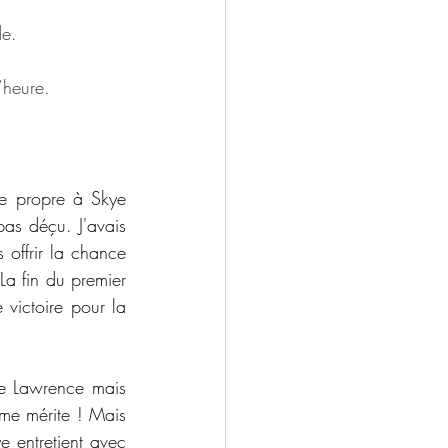
de.
’heure.
 propre à Skye 
as déçu. J'avais 
 offrir la chance 
a fin du premier 
victoire pour la 
e Lawrence mais 
me mérite ! Mais 
 entretient avec 