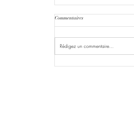
Commentaires
Rédigez un commentaire...
Le chant du dragon ~ Tome 1 :
la symphonie des cendres écrit
par Karina Espinosa