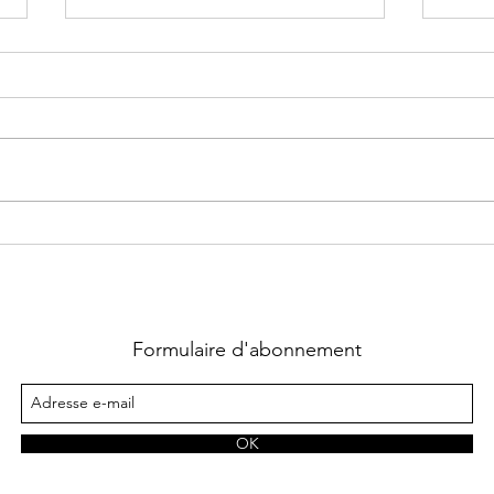
Supernatural Security Force ~
Chass
Tome 1 : Coup fatal écrit par
La qu
Heather Hildenbrand
Lara
Formulaire d'abonnement
OK