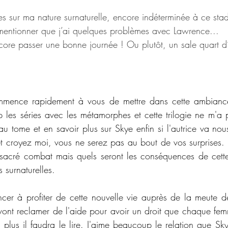
es sur ma nature surnaturelle, encore indéterminée à ce sta
 mentionner que j’ai quelques problèmes avec Lawrence...
ncore passer une bonne journée ! Ou plutôt, un sale quart d
mence rapidement à vous de mettre dans cette ambiance
les séries avec les métamorphes et cette trilogie ne m'a p
u tome et en savoir plus sur Skye enfin si l'autrice va nous
t croyez moi, vous ne serez pas au bout de vos surprises. L
acré combat mais quels seront les conséquences de cette 
 surnaturelles. 
r à profiter de cette nouvelle vie auprès de la meute d
s vont reclamer de l'aide pour avoir un droit que chaque fem
plus il faudra le lire. J'aime beaucoup le relation que Skye