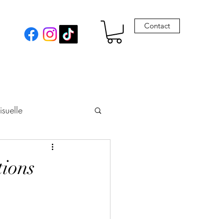
Contact
isuelle
eur
tions
Envie de Drames