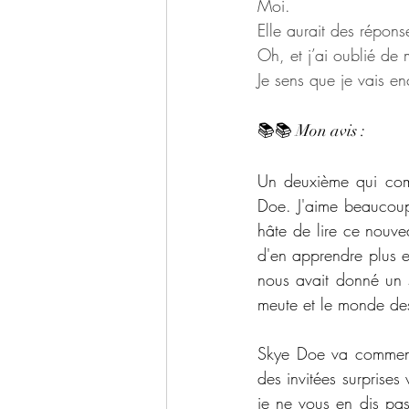
Moi.
Elle aurait des répons
Oh, et j’ai oublié de
Je sens que je vais e
📚📚 Mon avis : 
Un deuxième qui com
Doe. J'aime beaucoup 
hâte de lire ce nouvea
d'en apprendre plus e
nous avait donné un s
meute et le monde des
Skye Doe va commence
des invitées surprise
je ne vous en dis pas 