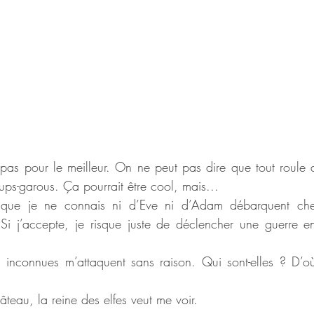
t pas pour le meilleur. On ne peut pas dire que tout roule d
ps-garous. Ça pourrait être cool, mais...
 que je ne connais ni d’Eve ni d’Adam débarquent ch
Si j’accepte, je risque juste de déclencher une guerre en
s inconnues m’attaquent sans raison. Qui sont-elles ? D’où 
gâteau, la reine des elfes veut me voir.