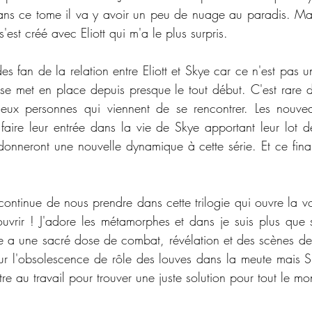
s ce tome il va y avoir un peu de nuage au paradis. Mais 
'est créé avec Eliott qui m'a le plus surpris. 
 des fan de la relation entre Eliott et Skye car ce n'est pas
 se met en place depuis presque le tout début. C'est rare d
eux personnes qui viennent de se rencontrer. Les nouve
t faire leur entrée dans la vie de Skye apportant leur lot 
onneront une nouvelle dynamique à cette série. Et ce final
continue de nous prendre dans cette trilogie qui ouvre la vo
uvrir ! J'adore les métamorphes et dans je suis plus que s
e a une sacré dose de combat, révélation et des scènes de
ur l'obsolescence de rôle des louves dans la meute mais Sk
re au travail pour trouver une juste solution pour tout le m