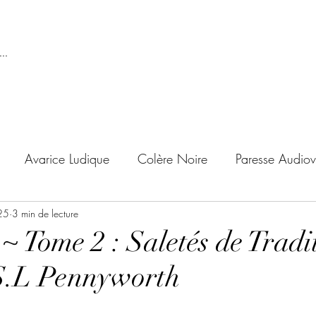
..
Avarice Ludique
Colère Noire
Paresse Audiov
25
ndise Proscrite
3 min de lecture
Envie de Douceur
Envie de Noirc
~ Tome 2 : Saletés de Tradi
 S.L Pennyworth
'adolescent
Archives Temporelles
Folie Lycéenne