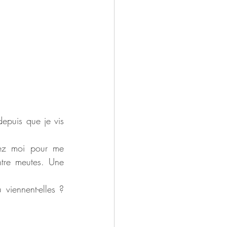
epuis que je vis 
ez moi pour me 
tre meutes. Une 
viennent-elles ? 