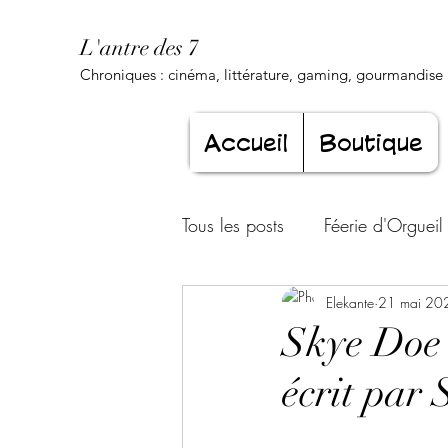
L'antre des 7
Chroniques : cinéma, littérature, gaming, gourmandise .
Accueil
Boutique
Tous les posts
Féerie d'Orgueil
Luxure Envoûtante
Elekante
21 mai 20
Gourma
Skye Doe 
écrit par
Jeunesse éternelle
Cœur d