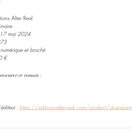
:
tions Alter Real
inaire
: 17 mai 2024
273
 numérique et broché 
0 €
procurer ce roman : 
éditeur : 
https://editions-alter-real.com/product/skye-doe-t