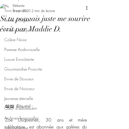
Elekante
Tous les posts
5 avr. 2020
2 min de lecture
Si tu pouvais juste me sourire
Féerie d'Orgueil
écrit par Maddie D.
Avarice Ludique
Colère Noire
Paresse Audiovisuelle
Luxure Envoûtante
Gourmandise Proscrite
Envie de Douceur
Envie de Noirceur
Jeunesse éternelle
📖📖 
Résumé : 
Cœur d'adolescent
Archives Temporelles
Zoé Duquesnes, 30 ans et mère 
célibataire, est abonnée aux galères du 
Folie Lycéenne