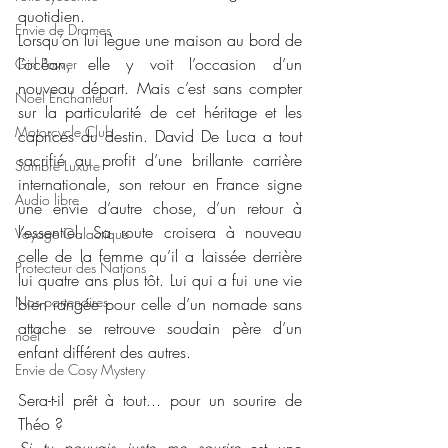
quotidien.
Envie de Drames
Lorsqu’on lui lègue une maison au bord de 
l’océan, elle y voit l’occasion d’un 
Girl Power
nouveau départ. Mais c’est sans compter 
Noël Enchanteur
sur la particularité de cet héritage et les 
Motorcycle Club
caprices du destin. David De Luca a tout 
sacrifié au profit d’une brillante carrière 
Sombre Luxure
internationale, son retour en France signe 
Audio libre
une envie d’autre chose, d’un retour à 
l’essentiel. Sa route croisera à nouveau 
Voyage Galactique
celle de la femme qu’il a laissée derrière 
Protecteur des Nations
lui quatre ans plus tôt. Lui qui a fui une vie 
Nos partenaires
bien rangée pour celle d’un nomade sans 
attache se retrouve soudain père d’un 
noêl
enfant différent des autres.
Envie de Cosy Mystery
Sera-t-il prêt à tout... pour un sourire de 
Théo ?
Si tu pouvais juste me sourire
 est une 