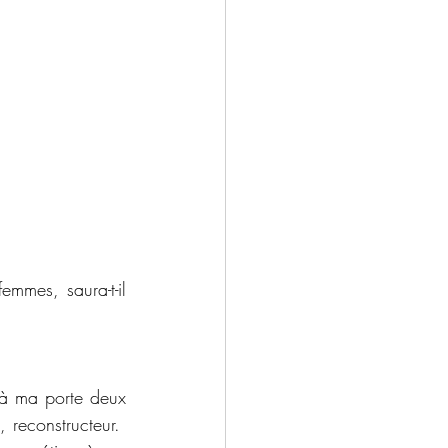
mmes, saura-t-il 
 à ma porte deux 
 reconstructeur.  