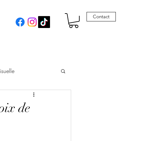
Contact
isuelle
eur
oix de
Envie de Drames