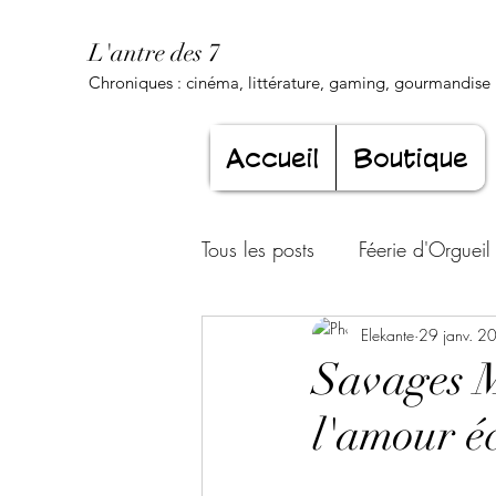
L'antre des 7
Chroniques : cinéma, littérature, gaming, gourmandise .
Accueil
Boutique
Tous les posts
Féerie d'Orgueil
Luxure Envoûtante
Elekante
29 janv. 2
Gourma
Savages M
l'amour é
Jeunesse éternelle
Cœur d