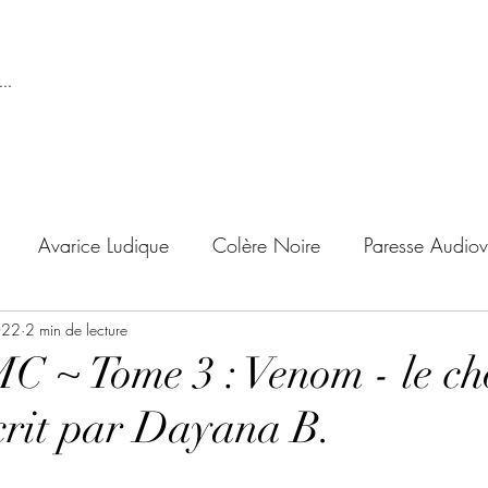
..
Avarice Ludique
Colère Noire
Paresse Audiov
022
ndise Proscrite
2 min de lecture
Envie de Douceur
Envie de Noirc
C ~ Tome 3 : Venom - le ch
crit par Dayana B.
'adolescent
Archives Temporelles
Folie Lycéenne