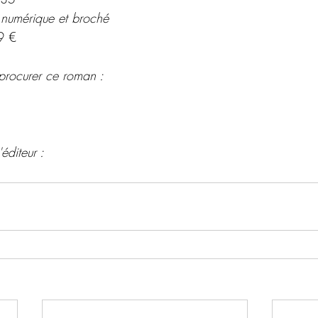
 numérique et broché 
9 €
procurer ce roman : 
éditeur : 