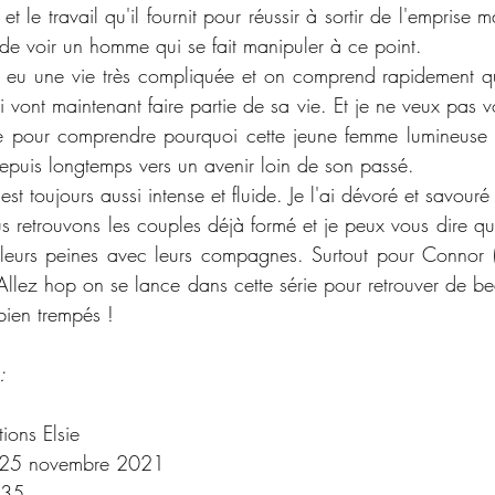
et le travail qu'il fournit pour réussir à sortir de l'emprise m
 de voir un homme qui se fait manipuler à ce point. 
 eu une vie très compliquée et on comprend rapidement qu
i vont maintenant faire partie de sa vie. Et je ne veux pas vo
ire pour comprendre pourquoi cette jeune femme lumineuse 
depuis longtemps vers un avenir loin de son passé. 
st toujours aussi intense et fluide. Je l'ai dévoré et savouré
us retrouvons les couples déjà formé et je peux vous dire q
leurs peines avec leurs compagnes. Surtout pour Connor (c
. Allez hop on se lance dans cette série pour retrouver de b
bien trempés !
:
tions Elsie
25 novembre 2021
35