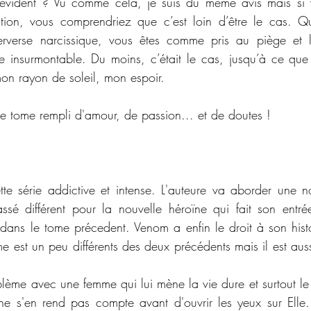
 évident ? Vu comme cela, je suis du même avis mais si 
ion, vous comprendriez que c’est loin d’être le cas. Qu
erverse narcissique, vous êtes comme pris au piège et l’é
 insurmontable. Du moins, c’était le cas, jusqu’à ce que 
mon rayon de soleil, mon espoir. 
e tome rempli d'amour, de passion... et de doutes !
te série addictive et intense. L'auteure va aborder une n
sé différent pour la nouvelle héroïne qui fait son entré
dans le tome précedent. Venom a enfin le droit à son histoi
e est un peu différents des deux précédents mais il est auss
ème avec une femme qui lui mène la vie dure et surtout le
ne s'en rend pas compte avant d'ouvrir les yeux sur Elle.