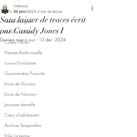
Artémisia
Tous les posts
28 janv. 2024
2 min de lecture
Sans laisser de traces écrit
Féerie d'Orgueil
par Cassidy Jones I
Avarice Ludique
Dernière mise à jour :
12 déc. 2024
Colère Noire
Paresse Audiovisuelle
Luxure Envoûtante
Gourmandise Proscrite
Envie de Douceur
Envie de Noirceur
Jeunesse éternelle
Cœur d'adolescent
Archives Temporelles
Folie Lycéenne