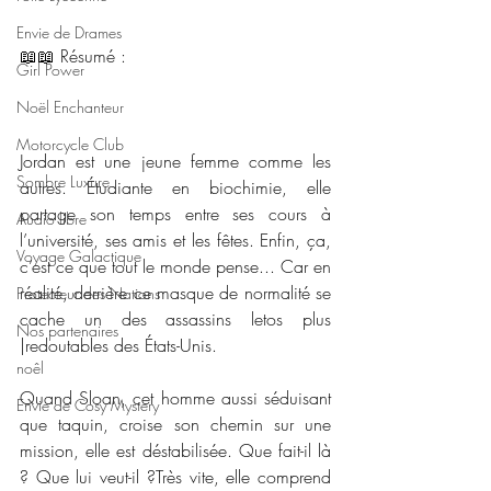
Envie de Drames
📖📖 Résumé : 
Girl Power
Noël Enchanteur
Motorcycle Club
Jordan est une jeune femme comme les 
Sombre Luxure
autres. Étudiante en biochimie, elle 
partage son temps entre ses cours à 
Audio libre
l’université, ses amis et les fêtes. Enfin, ça, 
Voyage Galactique
c’est ce que tout le monde pense... Car en 
réalité, derrière ce masque de normalité se 
Protecteur des Nations
cache un des assassins letos plus 
Nos partenaires
|redoutables des États-Unis.
noêl
Quand Sloan, cet homme aussi séduisant 
Envie de Cosy Mystery
que taquin, croise son chemin sur une 
mission, elle est déstabilisée. Que fait-il là 
? Que lui veut-il ?Très vite, elle comprend 