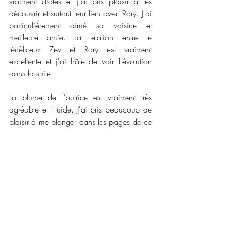
vraiment drôles et j'ai pris plaisir à les 
découvrir et surtout leur lien avec Rory. J'ai 
particulièrement aimé sa voisine et 
meilleure amie. La relation entre le 
ténèbreux Zev et Rory est vraiment 
excellente et j'ai hâte de voir l'évolution 
dans la suite.
La plume de l'autrice est vraiment très 
agréable et ffluide. J'ai pris beaucoup de 
plaisir à me plonger dans les pages de ce 
premier tome qui nous promet des heures 
de lectures et de révélations dans la suite 
de la série. On peut avoir une petite 
appréhension en se disant qu'il va y avoir 
des longueurs car il s'agit de la mise en 
place d'un univers mais pas du tout. J'ai 
adoré en savourer chaque ligne. Le 
pouvoir de  Rory est vraiment rare et je me 