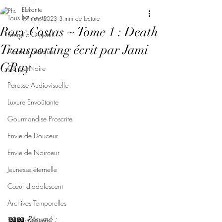
Elekante
Tous les posts
17 nov. 2023
3 min de lecture
Rory Costas ~ Tome 1 : Death
Féerie d'Orgueil
Transporting écrit par Jami
Avarice Ludique
GRay
Colère Noire
Paresse Audiovisuelle
Luxure Envoûtante
Gourmandise Proscrite
Envie de Douceur
Envie de Noirceur
Jeunesse éternelle
Cœur d'adolescent
Archives Temporelles
📖📖 
Résumé : 
Folie Lycéenne