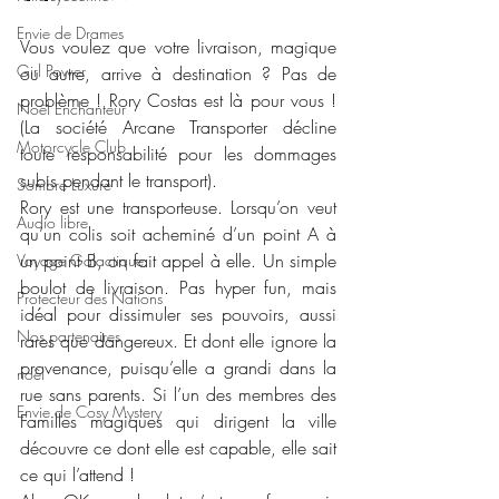
Envie de Drames
Vous voulez que votre livraison, magique 
Girl Power
ou autre, arrive à destination ? Pas de 
problème ! Rory Costas est là pour vous !
Noël Enchanteur
(La société Arcane Transporter décline 
Motorcycle Club
toute responsabilité pour les dommages 
subis pendant le transport).
Sombre Luxure
Rory est une transporteuse. Lorsqu’on veut 
Audio libre
qu’un colis soit acheminé d’un point A à 
un point B, on fait appel à elle. Un simple 
Voyage Galactique
boulot de livraison. Pas hyper fun, mais 
Protecteur des Nations
idéal pour dissimuler ses pouvoirs, aussi 
Nos partenaires
rares que dangereux. Et dont elle ignore la 
provenance, puisqu’elle a grandi dans la 
noêl
rue sans parents. Si l’un des membres des 
Envie de Cosy Mystery
Familles magiques qui dirigent la ville 
découvre ce dont elle est capable, elle sait 
ce qui l’attend !