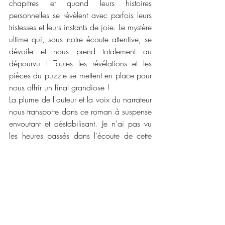
chapitres et quand leurs histoires 
personnelles se révèlent avec parfois leurs 
tristesses et leurs instants de joie. Le mystère 
ultime qui, sous notre écoute attentive, se 
dévoile et nous prend totalement au 
dépourvu ! Toutes les révélations et les 
pièces du puzzle se mettent en place pour 
nous offrir un final grandiose !
La plume de l'auteur et la voix du narrateur 
nous transporte dans ce roman à suspense 
envoutant et déstabilisant. Je n'ai pas vu 
les heures passés dans l'écoute de cette 
histoire. Si on vous proposait de quitter 
votre vie banale et triste pour une nouvelle 
loin. En bonus, vous recommencez tout sur 
une île paradisiaque. Le seul souci, vous 
ne pourrez jamais revenir en arrière. Quel 
choix feriez vous ? 