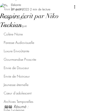
Elekante
Tous les posts
27 août 2022
2 min de lecture
Respire écrit par Niko
Féerie d'Orgueil
Tackian
Avarice Ludique
Colère Noire
Paresse Audiovisuelle
Luxure Envoûtante
Gourmandise Proscrite
Envie de Douceur
Envie de Noirceur
Jeunesse éternelle
Cœur d'adolescent
Archives Temporelles
📖📖 
Résumé : 
Folie Lycéenne