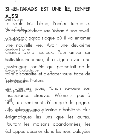
SI LE PARADIS EST UNE ÎLE, L’ENFER 
Envie de Drames
AUSSI
Girl Power
Le sable très blanc, l’océan turquoise. 
Noël Enchanteur
Voici ce que découvre Yohan à son réveil. 
Un endroit paradisiaque où il va entamer 
Motorcycle Club
une nouvelle vie. Avoir une deuxième 
Sombre Luxure
chance d’être heureux. Pour arriver sur 
cette île inconnue, il a signé avec une 
Audio libre
mystérieuse société qui promettait de le 
Voyage Galactique
faire disparaître et d’effacer toute trace de 
Protecteur des Nations
son passé.
Les premiers jours, Yohan savoure son 
Nos partenaires
insouciance retrouvée. Même si peu à 
noêl
peu, un sentiment d’étrangeté le gagne. 
L’île héberge une dizaine d’habitants plus 
Envie de Cosy Mystery
énigmatiques les uns que les autres. 
Pourtant les maisons abandonnées, les 
échoppes désertes dans les rues balayées 