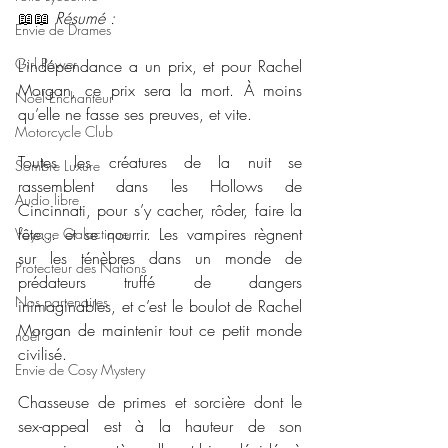
📖📖 
Résumé : 
Envie de Drames
Girl Power
L’indépendance a un prix, et pour Rachel 
Morgan, ce prix sera la mort. À moins 
Noël Enchanteur
qu’elle ne fasse ses preuves, et vite.
Motorcycle Club
Toutes les créatures de la nuit se 
Sombre Luxure
rassemblent dans les Hollows de 
Audio libre
Cincinnati, pour s’y cacher, rôder, faire la 
fête... et se nourrir. Les vampires règnent 
Voyage Galactique
sur les ténèbres dans un monde de 
Protecteur des Nations
prédateurs truffé de dangers 
Nos partenaires
inimaginables, et c’est le boulot de Rachel 
Morgan de maintenir tout ce petit monde 
noêl
civilisé.
Envie de Cosy Mystery
Chasseuse de primes et sorcière dont le 
sex-appeal est à la hauteur de son 