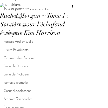
Elekante
Tous les posts
19 sept. 2022
2 min de lecture
Rachel Morgan ~ Tome 1 :
Féerie d'Orgueil
Sorcière pour l'échafaud
Avarice Ludique
écrit par Kim Harrison
Colère Noire
Paresse Audiovisuelle
Luxure Envoûtante
Gourmandise Proscrite
Envie de Douceur
Envie de Noirceur
Jeunesse éternelle
Cœur d'adolescent
Archives Temporelles
Folie Lycéenne