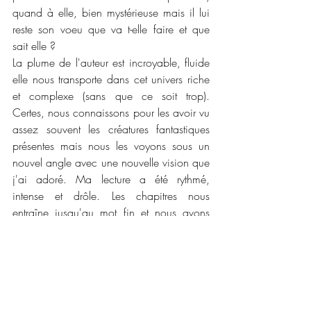
quand à elle, bien mystérieuse mais il lui 
reste son voeu que va t-elle faire et que 
sait elle ?
La plume de l'auteur est incroyable, fluide 
elle nous transporte dans cet univers riche 
et complexe (sans que ce soit trop). 
Certes, nous connaissons pour les avoir vu 
assez souvent les créatures fantastiques 
présentes mais nous les voyons sous un 
nouvel angle avec une nouvelle vision que 
j'ai adoré. Ma lecture a été rythmé, 
intense et drôle. Les chapitres nous 
entraîne jusqu'au mot fin et nous avons 
envie de plus ! D'ailleurs, la couverture est 
vraiment magnifique !
📜📜 
Caractéristiques :