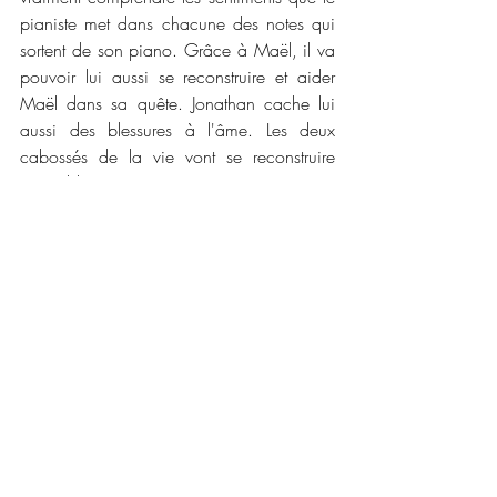
pianiste met dans chacune des notes qui 
sortent de son piano. Grâce à Maël, il va 
pouvoir lui aussi se reconstruire et aider 
Maël dans sa quête. Jonathan cache lui 
aussi des blessures à l'âme. Les deux 
cabossés de la vie vont se reconstruire 
ensemble. 
La plume de l'auteure, que j'avais déjà eu 
le plaisir de découvrir dans un autre genre 
littéraire (je vous en parlerais plus tard),sa 
douceur m'a pris dans les mailles de son 
filet pour me conduire dans cette 
romance. Le premier tome nous prépare 
pour la suite avec un final qui avance les 
pions de Maël vers sa nouvelle vie. Je me 
demande vraiment ce que l'auteure nous 
réserve pour la suite ! Si vous ne 
connaissez pas encore la romance entre 