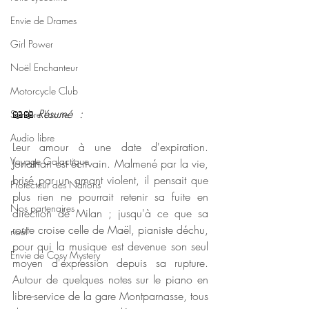
Envie de Drames
Girl Power
Noël Enchanteur
Motorcycle Club
📖📖 
Résumé  :
Sombre Luxure
Audio libre
Leur amour à une date d'expiration. 
Voyage Galactique
Jonathan est écrivain. Malmené par la vie, 
brisé par un amant violent, il pensait que 
Protecteur des Nations
plus rien ne pourrait retenir sa fuite en 
Nos partenaires
direction de Milan ; jusqu'à ce que sa 
route croise celle de Maël, pianiste déchu, 
noêl
pour qui la musique est devenue son seul 
Envie de Cosy Mystery
moyen d'expression depuis sa rupture. 
Autour de quelques notes sur le piano en 
libre-service de la gare Montparnasse, tous 