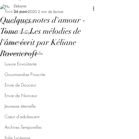
Elekante
Tous les posts
24 mars 2020
2 min de lecture
Quelques notes d'amour -
Féerie d'Orgueil
Tome 1 : Les mélodies de
Avarice Ludique
l'âme écrit par Kéliane
Colère Noire
Ravencroft
Paresse Audiovisuelle
Luxure Envoûtante
Gourmandise Proscrite
Envie de Douceur
Envie de Noirceur
Jeunesse éternelle
Cœur d'adolescent
Archives Temporelles
Folie Lycéenne