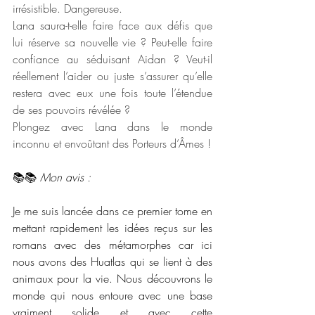
irrésistible. Dangereuse.
Lana saura-t-elle faire face aux défis que 
lui réserve sa nouvelle vie ? Peut-elle faire 
confiance au séduisant Aidan ? Veut-il 
réellement l’aider ou juste s’assurer qu’elle 
restera avec eux une fois toute l’étendue 
de ses pouvoirs révélée ?
Plongez avec Lana dans le monde 
inconnu et envoûtant des Porteurs d’Âmes !
📚📚 
Mon avis :
Je me suis lancée dans ce premier tome en 
mettant rapidement les idées reçus sur les 
romans avec des métamorphes car ici 
nous avons des Huatlas qui se lient à des 
animaux pour la vie. Nous découvrons le 
monde qui nous entoure avec une base 
vraiment solide et avec cette 