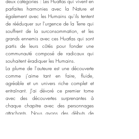
deux catégories : Les Huatlas qui vivent en 
parfaites harmonies avec la Nature et 
également avec les Humains qu'ils tentent 
de rééduquer sur l'urgence de la Terre qui 
souffrent de la surconsommation, et les 
grands ennemis avec ces Huatlas qui sont 
partis de leurs côtés pour fonder une 
communauté composé de radicaux qui 
souhaitent éradiquer les Humains. 
La plume de l'auteure est une découverte 
comme j'aime tant en faire, fluide, 
agréable et un univers riche complet et 
entraînant. J'ai dévoré ce premier tome 
avec des découvertes surprenantes à 
chaque chapitre avec des personnages 
attachants. Nous avons des débuts de 
réponses à certaines interrogations mais ils 
en restent encore tellement ! Je vous 
conseille de lire ce premier tome si vous 