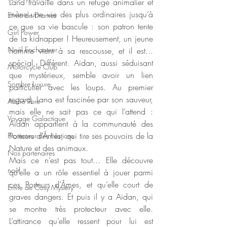
Lana travaille dans un refuge animalier et 
mène une vie des plus ordinaires jusqu’à 
Envie de Drames
ce que sa vie bascule : son patron tente 
Girl Power
de la kidnapper ! Heureusement, un jeune 
Noël Enchanteur
homme vient à sa rescousse, et il est... 
spécial. Différent. Aidan, aussi séduisant 
Motorcycle Club
que mystérieux, semble avoir un lien 
Sombre Luxure
particulier avec les loups. Au premier 
regard, Lana est fascinée par son sauveur, 
Audio libre
mais elle ne sait pas ce qui l’attend : 
Voyage Galactique
Aidan appartient à la communauté des 
Porteurs d’Âmes, qui tire ses pouvoirs de la 
Protecteur des Nations
Nature et des animaux.
Nos partenaires
Mais ce n’est pas tout... Elle découvre 
noêl
qu’elle a un rôle essentiel à jouer parmi 
ces Porteurs d’Âmes, et qu’elle court de 
Envie de Cosy Mystery
graves dangers. Et puis il y a Aidan, qui 
se montre très protecteur avec elle. 
L’attirance qu’elle ressent pour lui est 