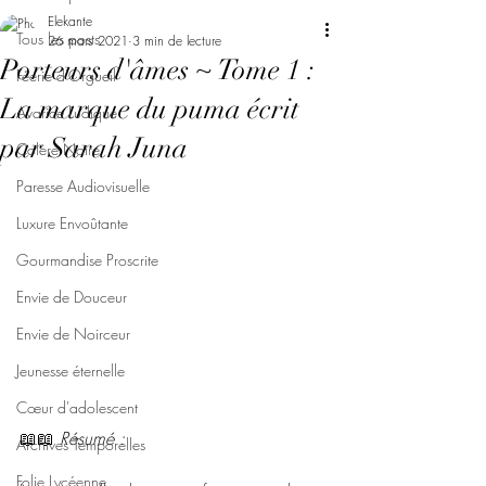
Elekante
Tous les posts
26 mars 2021
3 min de lecture
Porteurs d'âmes ~ Tome 1 :
Féerie d'Orgueil
La marque du puma écrit
Avarice Ludique
par Sarah Juna
Colère Noire
Paresse Audiovisuelle
Luxure Envoûtante
Gourmandise Proscrite
Envie de Douceur
Envie de Noirceur
Jeunesse éternelle
Cœur d'adolescent
📖📖 
Résumé : 
Archives Temporelles
Folie Lycéenne